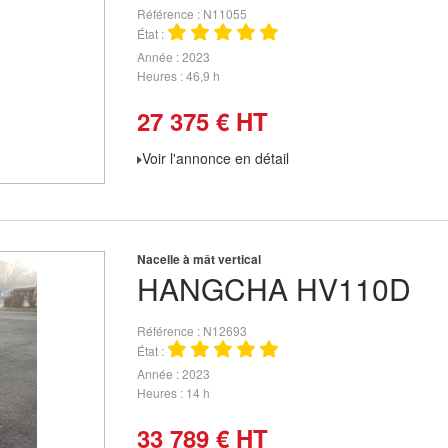
Référence
N11055
État
Année
2023
Heures
46,9 h
27 375
€
HT
Voir l'annonce en détail
Nacelle à mât vertical
HANGCHA
HV110D
Référence
N12693
État
Année
2023
Heures
14 h
33 789
€
HT