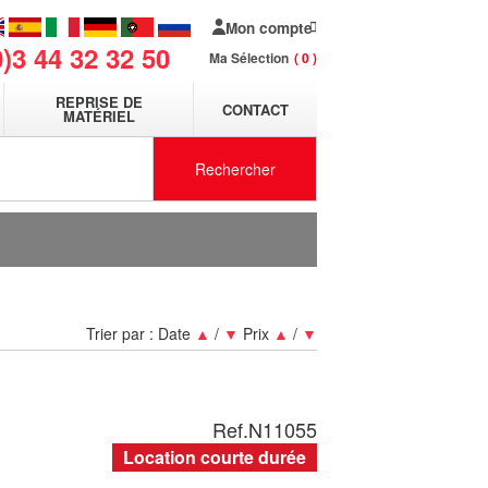
Mon compte
0)3 44 32 32 50
Ma Sélection
0
REPRISE DE
CONTACT
MATÉRIEL
Rechercher
Trier par :
Date
▲
/
▼
Prix
▲
/
▼
Ref.
N11055
Location courte durée