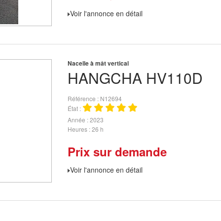
Voir l'annonce en détail
Nacelle à mât vertical
HANGCHA
HV110D
Référence
N12694
État
Année
2023
Heures
26 h
Prix sur demande
Voir l'annonce en détail