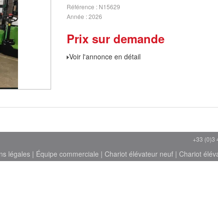
Référence
N15629
Année
2026
Prix sur demande
Voir l'annonce en détail
+33 (0)3 
ns légales
|
Équipe commerciale
|
Chariot élévateur neuf
|
Chariot élév