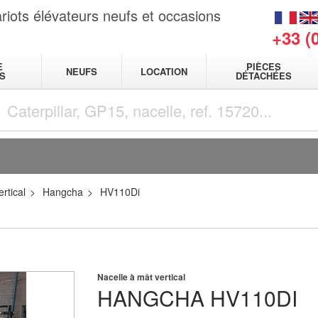
riots élévateurs neufs et occasions
+33 (
E
PIÈCES
NEUFS
LOCATION
S
DÉTACHÉES
rtical
Hangcha
HV110Di
Nacelle à mât vertical
HANGCHA
HV110DI