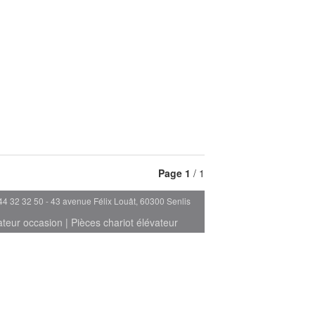
Page
1
/ 1
44 32 32 50 - 43 avenue Félix Louât, 60300 Senlis
ateur occasion
|
Pièces chariot élévateur