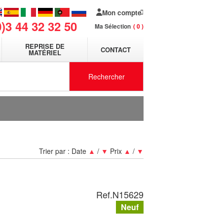
Mon compte
0)3 44 32 32 50
Ma Sélection
0
REPRISE DE
CONTACT
MATÉRIEL
Rechercher
Trier par :
Date
▲
/
▼
Prix
▲
/
▼
Ref.
N15629
Neuf