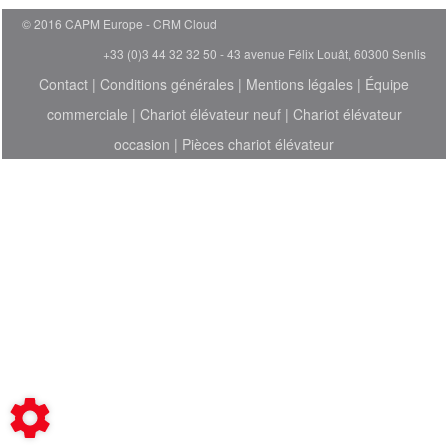
© 2016 CAPM Europe
CRM Cloud
+33 (0)3 44 32 32 50 - 43 avenue Félix Louât, 60300 Senlis
Contact
|
Conditions générales
|
Mentions légales
|
Équipe
commerciale
|
Chariot élévateur neuf
|
Chariot élévateur
occasion
|
Pièces chariot élévateur