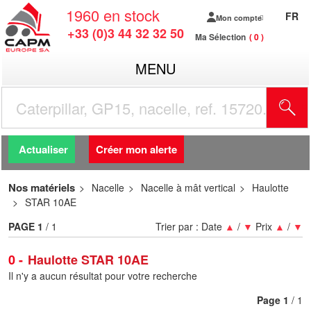
1960
en stock
FR
Mon compte
+33 (0)3 44 32 32 50
Ma Sélection
0
MENU
R
Actualiser
Créer mon alerte
Nos matériels
Nacelle
Nacelle à mât vertical
Haulotte
STAR 10AE
PAGE
1
/ 1
Trier par :
Date
▲
/
▼
Prix
▲
/
▼
0
Haulotte STAR 10AE
Il n'y a aucun résultat pour votre recherche
Page
1
/ 1