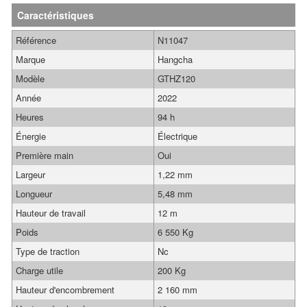
Caractéristiques
Référence
N11047
Marque
Hangcha
Modèle
GTHZ120
Année
2022
Heures
94 h
Énergie
Électrique
Première main
Oui
Largeur
1,22 mm
Longueur
5,48 mm
Hauteur de travail
12 m
Poids
6 550 Kg
Type de traction
Nc
Charge utile
200 Kg
Hauteur d'encombrement
2 160 mm