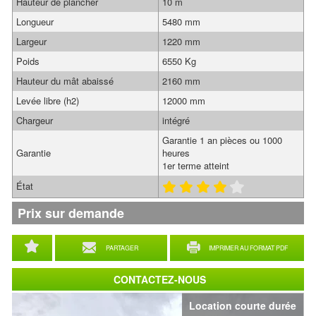
Hauteur de plancher
10 m
Longueur
5480 mm
Largeur
1220 mm
Poids
6550 Kg
Hauteur du mât abaissé
2160 mm
Levée libre (h2)
12000 mm
Chargeur
intégré
Garantie 1 an pièces ou 1000
Garantie
heures
1er terme atteint
État
Prix sur demande
PARTAGER
IMPRIMER AU FORMAT PDF
CONTACTEZ-NOUS
Location courte durée