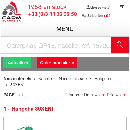
1958
en stock
FR
Mon compte
+33 (0)3 44 32 32 50
Ma Sélection
0
MENU
R
Actualiser
Créer mon alerte
Nos matériels
Nacelle
Nacelle ciseaux
Hangcha
80XENi
PAGE
1
/ 1
Trier par :
Date
▲
/
▼
Prix
▲
/
▼
1
Hangcha 80XENI