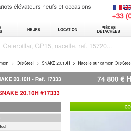
riots élévateurs neufs et occasions
+33 (
E
PIÈCES
NEUFS
LOCATION
S
DÉTACHÉES
amion
Oil&Steel
SNAKE 20.10H
Nacelle sur camion Oil&Ste
74 800
€
AKE 20.10H
Ref.
17333
SNAKE 20.10H
#17333
CO
3
teel