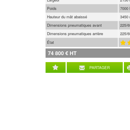
Poids
7000
Hauteur du mât abaissé
3450
Dimensions pneumatiques avant
225/
Dimensions pneumatiques arrière
225/
État
74 800
€
HT
PARTAGER