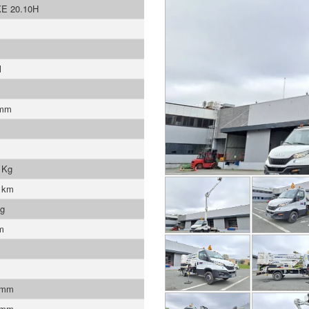
E 20.10H
l
 mm
 Kg
 km
Kg
m
 mm
 mm