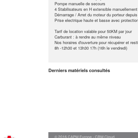
Pompe manuelle de secours
4 Stabilisateurs en H extensible manuellement
Démarrage / Arret du moteur du porteur depuis 
Prise electrique haute et basse avec protection 
Tarif de location valable pour 50KM par jour
Carburant : à rendre au même niveau
Nos horaires d'ouverture pour récupérer et resti
8h -12h30 et 13h30 17h (16h le vendredi)
Derniers matériels consultés
© 2016 CAPM Europe
CRM Cloud