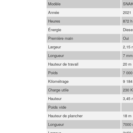
Modèle
SNAK
Année
2021
Heures
872 h
Énergie
Diese
Première main
Oui
Largeur
2,15
Longueur
7 mm
Hauteur de travail
20 m
Poids
7 000
Kilométrage
9 184
Charge utile
230 
Hauteur
3,45 
Poids vide
Hauteur de plancher
18 m
Longueur
7000
Largeur
2150