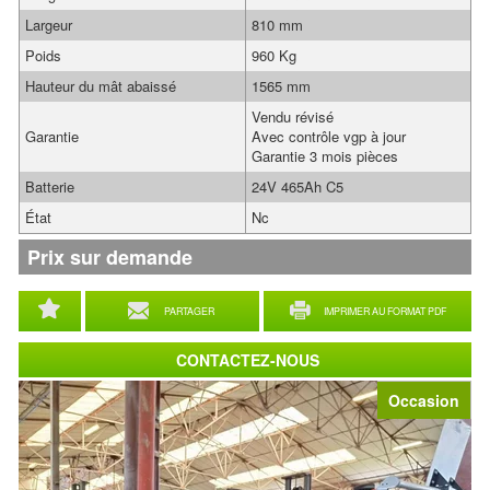
Largeur
810 mm
Poids
960 Kg
Hauteur du mât abaissé
1565 mm
Vendu révisé
Garantie
Avec contrôle vgp à jour
Garantie 3 mois pièces
Batterie
24V 465Ah C5
État
Nc
Prix sur demande
PARTAGER
IMPRIMER AU FORMAT PDF
CONTACTEZ-NOUS
Occasion