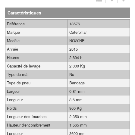
Caractéristiques
Référence
18576
Marque
Caterpillar
Modèle
NO20NE
Année
2015
Heures
2 894 h
Capacité de levage
2 000 Kg
Type de mât
Nc
Type de pneu
Bandage
Largeur
0,81 mm
Longueur
3,6 mm
Poids
960 Kg
Longueur des fourches
2 350 mm
Hauteur d'encombrement
1 565 mm
Longueur
3600 mm