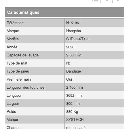
Caractéristiques
Référence
N15186
Marque
Hangcha
Modèle
CJD25-XT1-Li
Année
2026
Capacité de levage
2 500 Kg
Type de mât
Nc
Type de pneu
Bandage
Première main
Oui
Longueur des fourches
2 400 mm
Longueur
3692 mm
Largeur
800 mm
Poids
880 Kg
Moteur
SYSTECH
Chargeur
monophasé