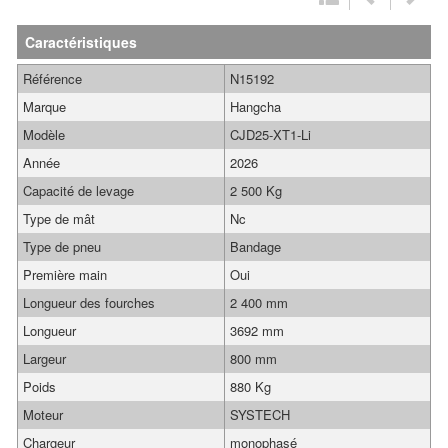
Caractéristiques
Référence
N15192
Marque
Hangcha
Modèle
CJD25-XT1-Li
Année
2026
Capacité de levage
2 500 Kg
Type de mât
Nc
Type de pneu
Bandage
Première main
Oui
Longueur des fourches
2 400 mm
Longueur
3692 mm
Largeur
800 mm
Poids
880 Kg
Moteur
SYSTECH
Chargeur
monophasé