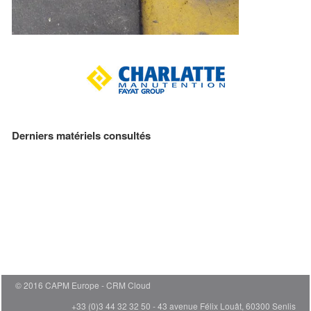
Derniers matériels consultés
© 2016 CAPM Europe
CRM Cloud
+33 (0)3 44 32 32 50 - 43 avenue Félix Louât, 60300 Senlis