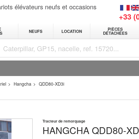
riots élévateurs neufs et occasions
+33 (
E
PIÈCES
NEUFS
LOCATION
S
DÉTACHÉES
riel
Hangcha
QDD80-XD3i
Tracteur de remorquage
HANGCHA
QDD80-XD