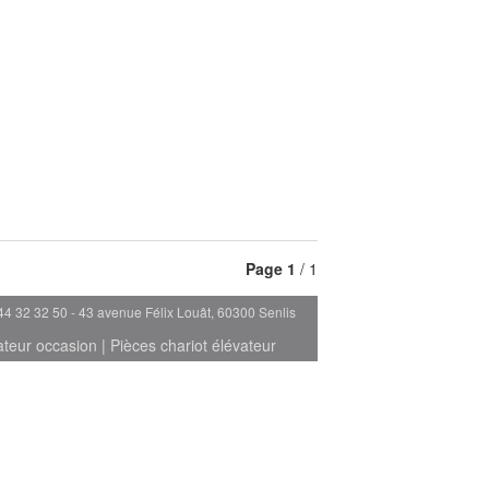
Page
1
/ 1
44 32 32 50 - 43 avenue Félix Louât, 60300 Senlis
ateur occasion
|
Pièces chariot élévateur