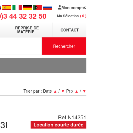
Mon compte
0)3 44 32 32 50
Ma Sélection
0
REPRISE DE
CONTACT
MATÉRIEL
Rechercher
Trier par :
Date
▲
/
▼
Prix
▲
/
▼
Ref.
N14251
3I
Location courte durée