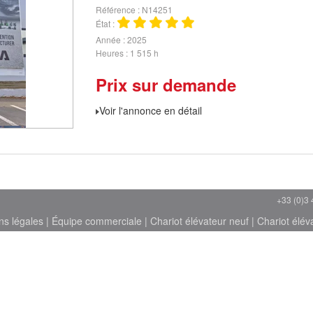
Référence
N14251
État
Année
2025
Heures
1 515 h
Prix sur demande
Voir l'annonce en détail
+33 (0)3 
ns légales
|
Équipe commerciale
|
Chariot élévateur neuf
|
Chariot élév