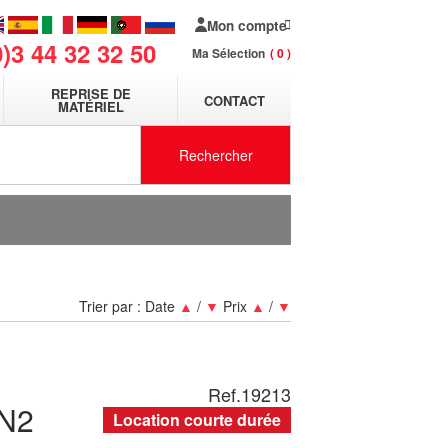
Mon compte
0)3 44 32 32 50
Ma Sélection
0
REPRISE DE
CONTACT
MATÉRIEL
Rechercher
Trier par :
Date
▲
/
▼
Prix
▲
/
▼
Ref.
19213
N2
Location courte durée