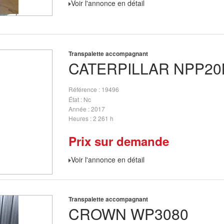
Voir l'annonce en détail
Transpalette accompagnant
CATERPILLAR
NPP20
Référence
19496
État
Nc
Année
2017
Heures
2 261 h
Prix sur demande
Voir l'annonce en détail
Transpalette accompagnant
CROWN
WP3080