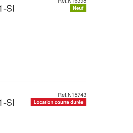
Ref.
N16398
-SI
Neuf
Ref.
N15743
-SI
Location courte durée