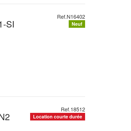
Ref.
N16402
-SI
Neuf
Ref.
18512
N2
Location courte durée