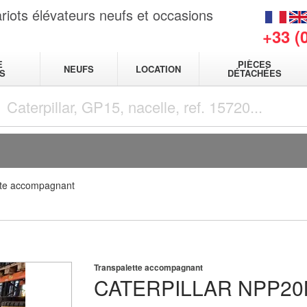
riots élévateurs neufs et occasions
+33 (
E
PIÈCES
NEUFS
LOCATION
S
DÉTACHÉES
tte accompagnant
Transpalette accompagnant
CATERPILLAR
NPP20