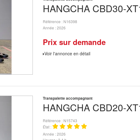
HANGCHA
CBD30-XT1
Référence
N16398
Année
2026
Prix sur demande
Voir l'annonce en détail
Transpalette accompagnant
HANGCHA
CBD20-XT1
Référence
N15743
État
Année
2026
Heures
3,4 h