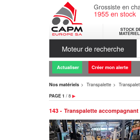
Grossiste en cha
1955
en stock
STOCK D
MATÉRIEL
Moteur de recherche
Actualiser
Créer mon alerte
Nos matériels
Transpalette
Transpale
PAGE
1
/ 8
▶
143
Transpalette accompagnant