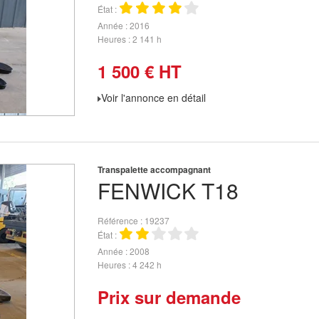
État
Année
2016
Heures
2 141 h
1 500
€
HT
Voir l'annonce en détail
Transpalette accompagnant
FENWICK
T18
Référence
19237
État
Année
2008
Heures
4 242 h
Prix sur demande