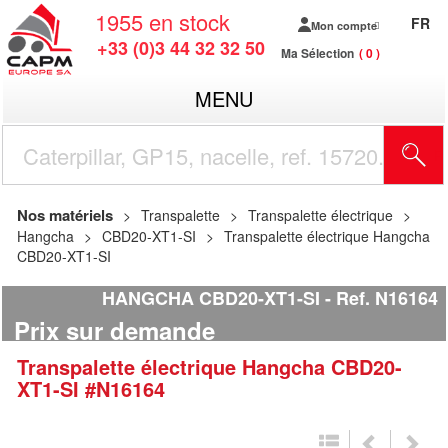
1955
en stock
FR
Mon compte
+33 (0)3 44 32 32 50
Ma Sélection
0
MENU
R
Nos matériels
Transpalette
Transpalette électrique
Hangcha
CBD20-XT1-SI
Transpalette électrique Hangcha
CBD20-XT1-SI
HANGCHA CBD20-XT1-SI
Ref.
N16164
Prix sur demande
Transpalette électrique
Hangcha
CBD20-
XT1-SI
#N16164