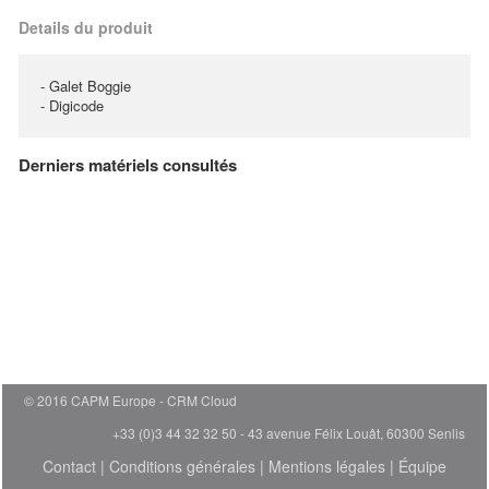
Details du produit
- Galet Boggie
- Digicode
Derniers matériels consultés
© 2016 CAPM Europe
CRM Cloud
+33 (0)3 44 32 32 50 - 43 avenue Félix Louât, 60300 Senlis
Contact
|
Conditions générales
|
Mentions légales
|
Équipe