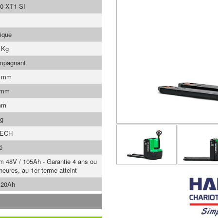
0-XT1-SI
rique
 Kg
mpagnant
0 mm
 mm
mm
Kg
TECH
é
um 48V / 105Ah - Garantie 4 ans ou
heures, au 1er terme atteint
 20Ah