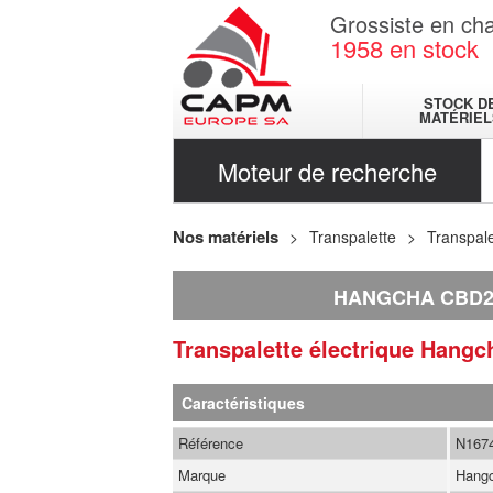
Grossiste en cha
1958
en stock
STOCK D
MATÉRIEL
Moteur de recherche
Nos matériels
Transpalette
Transpale
HANGCHA CBD20
Transpalette électrique
Hangc
Caractéristiques
Référence
N167
Marque
Hang