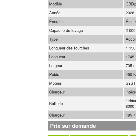
Modèle
CBD2
Année
2026
Énergie
Élect
Capacité de levage
2 000
Type
Acco
Longueur des fourches
1 15
Longueur
1745
Largeur
735 
Poids
450 
Moteur
SYS
Chargeur
intégr
Lithi
Batterie
8000 
Chargeur
48V /
Prix sur demande