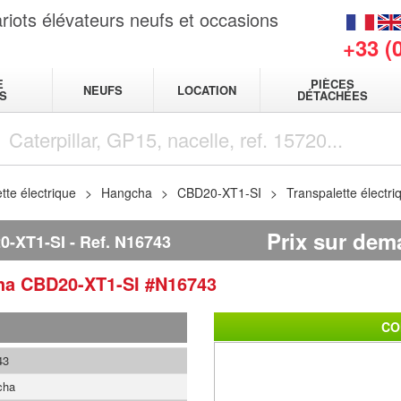
riots élévateurs neufs et occasions
+33 (
E
PIÈCES
NEUFS
LOCATION
S
DÉTACHÉES
tte électrique
Hangcha
CBD20-XT1-SI
Transpalette élect
Prix sur de
-XT1-SI
Ref.
N16743
ha
CBD20-XT1-SI
#N16743
CO
43
cha