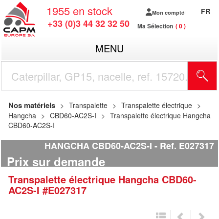
1955
en stock
FR
Mon compte
+33 (0)3 44 32 32 50
Ma Sélection
0
MENU
R
Nos matériels
Transpalette
Transpalette électrique
Hangcha
CBD60-AC2S-I
Transpalette électrique Hangcha
CBD60-AC2S-I
HANGCHA CBD60-AC2S-I
Ref.
E027317
Prix sur demande
Transpalette électrique
Hangcha
CBD60-
AC2S-I
#E027317