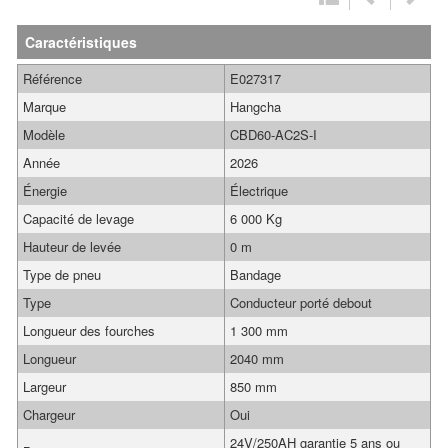
Caractéristiques
Référence
E027317
Marque
Hangcha
Modèle
CBD60-AC2S-I
Année
2026
Énergie
Électrique
Capacité de levage
6 000 Kg
Hauteur de levée
0 m
Type de pneu
Bandage
Type
Conducteur porté debout
Longueur des fourches
1 300 mm
Longueur
2040 mm
Largeur
850 mm
Chargeur
Oui
24V/250AH garantie 5 ans ou