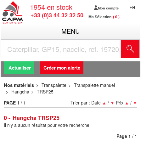
1954
en stock
FR
Mon compte
+33 (0)3 44 32 32 50
Ma Sélection
0
MENU
R
Actualiser
Créer mon alerte
Nos matériels
Transpalette
Transpalette manuel
Hangcha
TRSP25
PAGE
1
/ 1
Trier par :
Date
▲
/
▼
Prix
▲
/
▼
0
Hangcha TRSP25
Il n'y a aucun résultat pour votre recherche
Page
1
/ 1