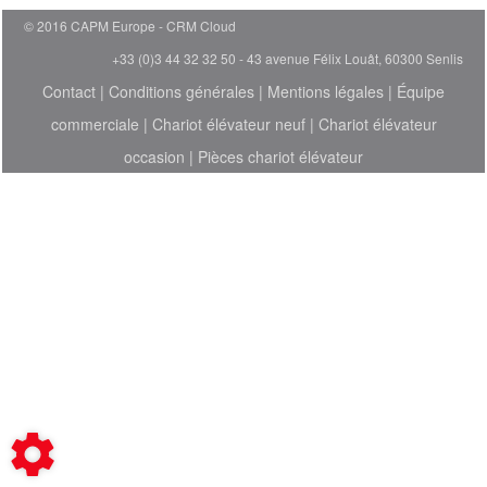
© 2016 CAPM Europe
CRM Cloud
+33 (0)3 44 32 32 50 - 43 avenue Félix Louât, 60300 Senlis
Contact
|
Conditions générales
|
Mentions légales
|
Équipe
commerciale
|
Chariot élévateur neuf
|
Chariot élévateur
occasion
|
Pièces chariot élévateur