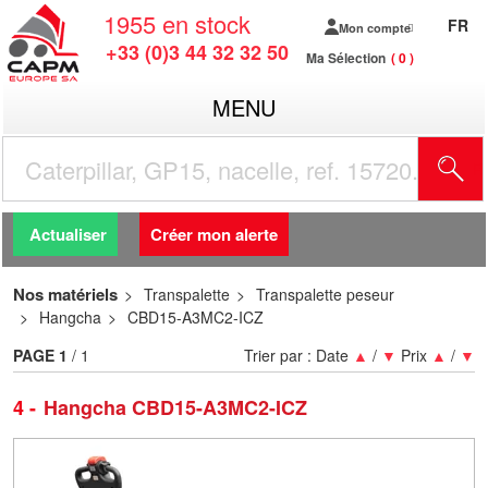
1955
en stock
FR
Mon compte
+33 (0)3 44 32 32 50
Ma Sélection
0
MENU
R
Actualiser
Créer mon alerte
Nos matériels
Transpalette
Transpalette peseur
Hangcha
CBD15-A3MC2-ICZ
PAGE
1
/ 1
Trier par :
Date
▲
/
▼
Prix
▲
/
▼
4
Hangcha CBD15-A3MC2-ICZ