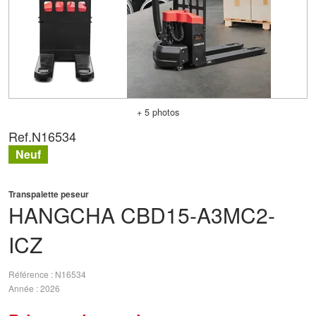
+ 5 photos
Ref.
N16534
Neuf
Transpalette peseur
HANGCHA
CBD15-A3MC2-
ICZ
Référence
N16534
Année
2026