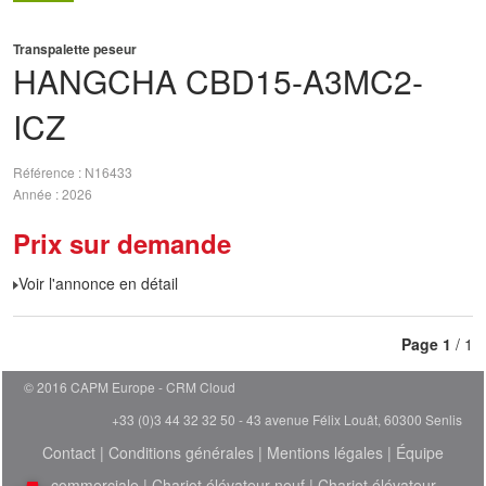
Transpalette peseur
HANGCHA
CBD15-A3MC2-
ICZ
Référence
N16433
Année
2026
Prix sur demande
Voir l'annonce en détail
Page
1
/ 1
© 2016 CAPM Europe
CRM Cloud
+33 (0)3 44 32 32 50 - 43 avenue Félix Louât, 60300 Senlis
Contact
|
Conditions générales
|
Mentions légales
|
Équipe
commerciale
|
Chariot élévateur neuf
|
Chariot élévateur