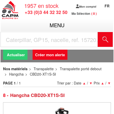
1957
en stock
FR
Mon compte
+33 (0)3 44 32 32 50
Ma Sélection
0
MENU
R
Actualiser
Créer mon alerte
Nos matériels
Transpalette
Transpalette porté debout
Hangcha
CBD20-XT1S-SI
PAGE
1
/ 1
Trier par :
Date
▲
/
▼
Prix
▲
/
▼
8
Hangcha CBD20-XT1S-SI