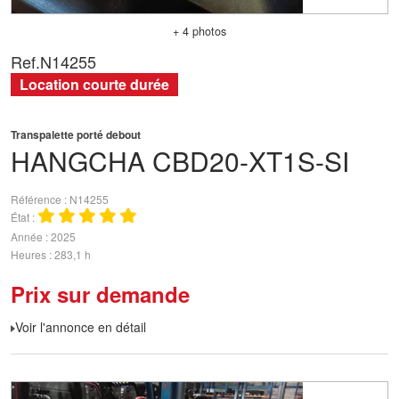
+ 4 photos
Ref.
N14255
Location courte durée
Transpalette porté debout
HANGCHA
CBD20-XT1S-SI
Référence
N14255
État
Année
2025
Heures
283,1 h
Prix sur demande
Voir l'annonce en détail