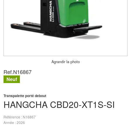
Agrandir la photo
Ref.
N16867
Neuf
Transpalette porté debout
HANGCHA
CBD20-XT1S-SI
Référence
N16867
Année
2026