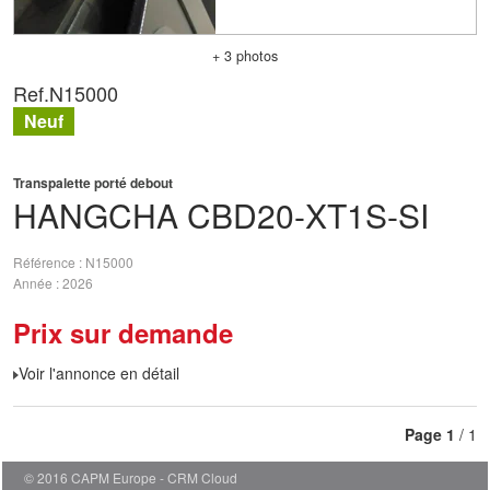
+ 3 photos
Ref.
N15000
Neuf
Transpalette porté debout
HANGCHA
CBD20-XT1S-SI
Référence
N15000
Année
2026
Prix sur demande
Voir l'annonce en détail
Page
1
/ 1
© 2016 CAPM Europe
CRM Cloud