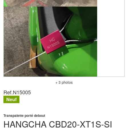
+ 3 photos
Ref.
N15005
Neuf
Transpalette porté debout
HANGCHA
CBD20-XT1S-SI