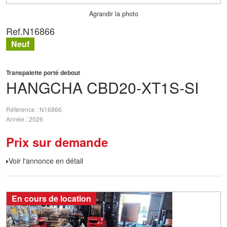
Agrandir la photo
Ref.
N16866
Neuf
Transpalette porté debout
HANGCHA
CBD20-XT1S-SI
Référence
N16866
Année
2026
Prix sur demande
Voir l'annonce en détail
En cours de location