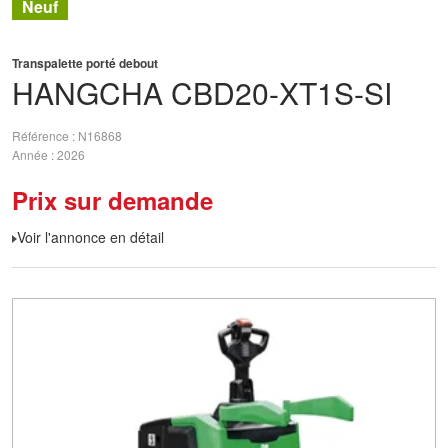
Neuf
Transpalette porté debout
HANGCHA
CBD20-XT1S-SI
Référence
N16868
Année
2026
Prix sur demande
Voir l'annonce en détail