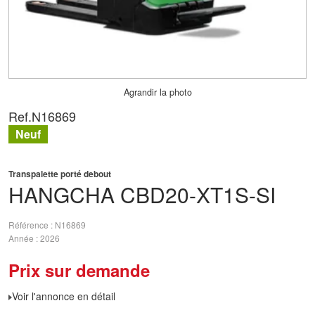
Agrandir la photo
Ref.
N16869
Neuf
Transpalette porté debout
HANGCHA
CBD20-XT1S-SI
Référence
N16869
Année
2026
Prix sur demande
Voir l'annonce en détail