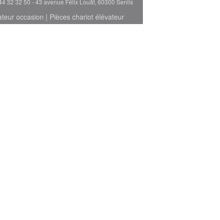
44 32 32 50 - 43 avenue Félix Louât, 60300 Senlis
ateur occasion
|
Pièces chariot élévateur