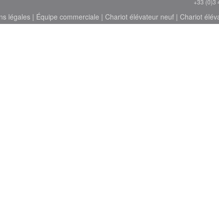
+33 (0)3 
ns légales
|
Équipe commerciale
|
Chariot élévateur neuf
|
Chariot élév