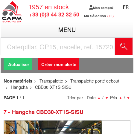
1957
en stock
FR
Mon compte
+33 (0)3 44 32 32 50
Ma Sélection
0
MENU
R
Actualiser
Créer mon alerte
Nos matériels
Transpalette
Transpalette porté debout
Hangcha
CBD30-XT1S-SISU
PAGE
1
/ 1
Trier par :
Date
▲
/
▼
Prix
▲
/
▼
7
Hangcha CBD30-XT1S-SISU