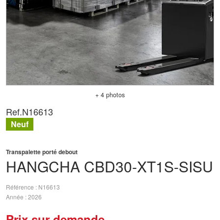
+ 4 photos
Ref.
N16613
Neuf
Transpalette porté debout
HANGCHA
CBD30-XT1S-SISU
Référence
N16613
Année
2026
Prix sur demande