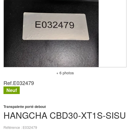
+ 6 photos
Ref.
E032479
Neuf
Transpalette porté debout
HANGCHA
CBD30-XT1S-SISU
Référence
E032479