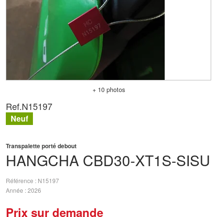
+ 10 photos
Ref.
N15197
Neuf
Transpalette porté debout
HANGCHA
CBD30-XT1S-SISU
Référence
N15197
Année
2026
Prix sur demande