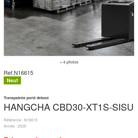
+ 4 photos
Ref.
N16615
Neuf
Transpalette porté debout
HANGCHA
CBD30-XT1S-SISU
Référence
N16615
Année
2026