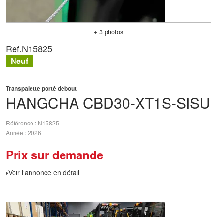
+ 3 photos
Ref.
N15825
Neuf
Transpalette porté debout
HANGCHA
CBD30-XT1S-SISU
Référence
N15825
Année
2026
Prix sur demande
Voir l'annonce en détail