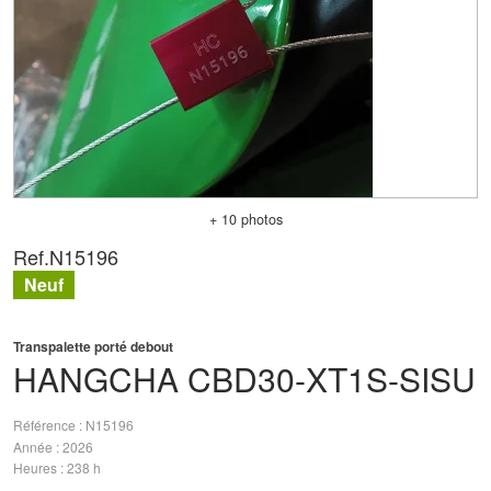
+ 10 photos
Ref.
N15196
Neuf
Transpalette porté debout
HANGCHA
CBD30-XT1S-SISU
Référence
N15196
Année
2026
Heures
238 h