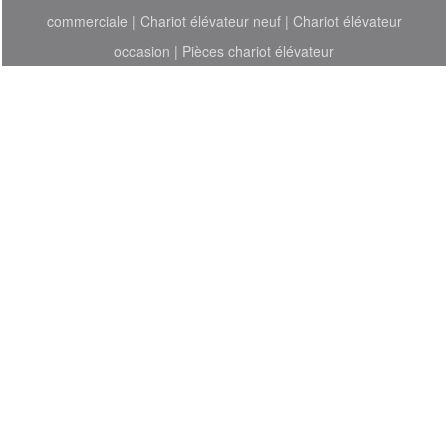
commerciale
|
Chariot élévateur neuf
|
Chariot élévateur
occasion
|
Pièces chariot élévateur