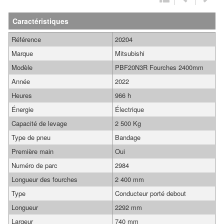
Caractéristiques
Référence
20204
Marque
Mitsubishi
Modèle
PBF20N3R Fourches 2400mm
Année
2022
Heures
966 h
Énergie
Électrique
Capacité de levage
2 500 Kg
Type de pneu
Bandage
Première main
Oui
Numéro de parc
2984
Longueur des fourches
2 400 mm
Type
Conducteur porté debout
Longueur
2292 mm
Largeur
740 mm