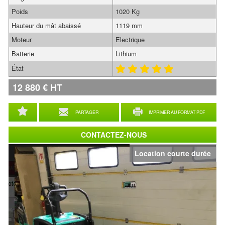
Poids
1020 Kg
Hauteur du mât abaissé
1119 mm
Moteur
Electrique
Batterie
Lithium
État
12 880
€
HT
PARTAGER
IMPRIMER AU FORMAT PDF
CONTACTEZ-NOUS
Location courte durée