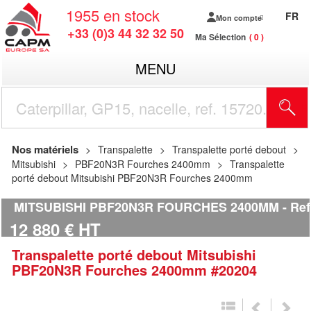
1955
en stock
FR
Mon compte
+33 (0)3 44 32 32 50
Ma Sélection
0
MENU
R
Nos matériels
Transpalette
Transpalette porté debout
Mitsubishi
PBF20N3R Fourches 2400mm
Transpalette
porté debout Mitsubishi PBF20N3R Fourches 2400mm
MITSUBISHI PBF20N3R FOURCHES 2400MM
Ref
12 880
€
HT
Transpalette porté debout
Mitsubishi
PBF20N3R Fourches 2400mm
#20204