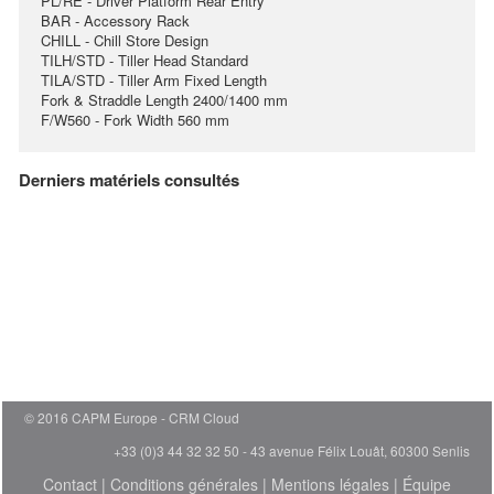
PL/RE - Driver Platform Rear Entry
BAR - Accessory Rack
CHILL - Chill Store Design
TILH/STD - Tiller Head Standard
TILA/STD - Tiller Arm Fixed Length
Fork & Straddle Length 2400/1400 mm
F/W560 - Fork Width 560 mm
Derniers matériels consultés
© 2016 CAPM Europe
CRM Cloud
+33 (0)3 44 32 32 50 - 43 avenue Félix Louât, 60300 Senlis
Contact
|
Conditions générales
|
Mentions légales
|
Équipe