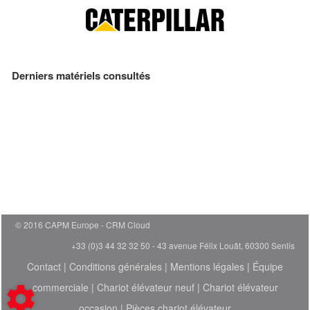
Derniers matériels consultés
© 2016 CAPM Europe
CRM Cloud
+33 (0)3 44 32 32 50 - 43 avenue Félix Louât, 60300 Senlis
Contact
|
Conditions générales
|
Mentions légales
|
Équipe
commerciale
|
Chariot élévateur neuf
|
Chariot élévateur
occasion
|
Pièces chariot élévateur