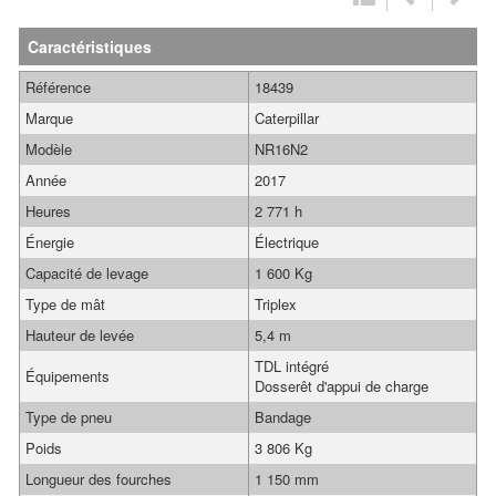
Caractéristiques
Référence
18439
Marque
Caterpillar
Modèle
NR16N2
Année
2017
Heures
2 771 h
Énergie
Électrique
Capacité de levage
1 600 Kg
Type de mât
Triplex
Hauteur de levée
5,4 m
TDL intégré
Équipements
Dosserêt d'appui de charge
Type de pneu
Bandage
Poids
3 806 Kg
Longueur des fourches
1 150 mm