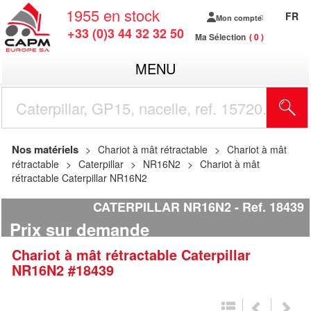
1955
en stock
FR
Mon compte
+33 (0)3 44 32 32 50
Ma Sélection
0
MENU
R
Nos matériels
Chariot à mât rétractable
Chariot à mât
rétractable
Caterpillar
NR16N2
Chariot à mât
rétractable Caterpillar NR16N2
CATERPILLAR NR16N2
Ref.
18439
Prix sur demande
Chariot à mât rétractable
Caterpillar
NR16N2
#18439