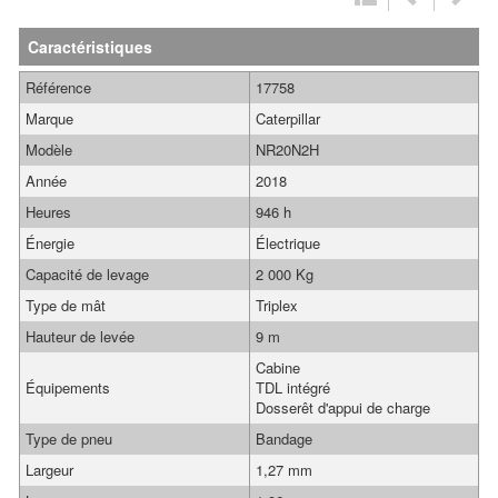
Caractéristiques
Référence
17758
Marque
Caterpillar
Modèle
NR20N2H
Année
2018
Heures
946 h
Énergie
Électrique
Capacité de levage
2 000 Kg
Type de mât
Triplex
Hauteur de levée
9 m
Cabine
Équipements
TDL intégré
Dosserêt d'appui de charge
Type de pneu
Bandage
Largeur
1,27 mm