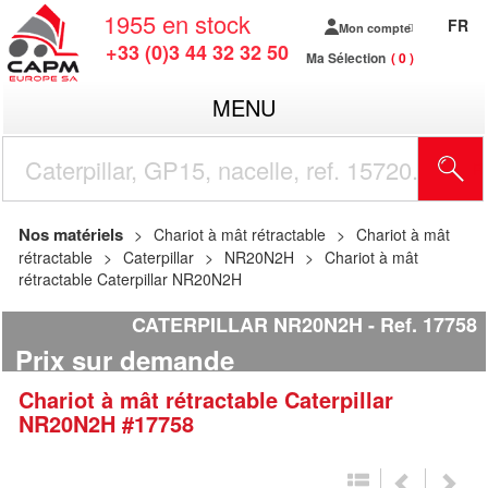
1955
en stock
FR
Mon compte
+33 (0)3 44 32 32 50
Ma Sélection
0
MENU
R
Nos matériels
Chariot à mât rétractable
Chariot à mât
rétractable
Caterpillar
NR20N2H
Chariot à mât
rétractable Caterpillar NR20N2H
CATERPILLAR NR20N2H
Ref.
17758
Prix sur demande
Chariot à mât rétractable
Caterpillar
NR20N2H
#17758