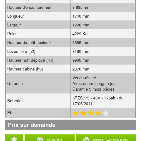
Hauteur d'encombrement
3 685 mm
Longueur
1740 mm
Largeur
1290 mm
Poids
4229 Kg
Hauteur du mât abaissé
3685 mm
Levée libre (h2)
3190 mm
Hauteur mât déployé (h4)
9960 mm
Hauteur cabine (h6)
2370 mm
Vendu révisé
Garantie
Avec contrôle vgp à jour
Garantie 3 mois pièces
5PZS775 - 48V - 775ah - du
Batterie
17/05/2011
État
Prix sur demande
PARTAGER
IMPRIMER AU FORMAT PDF