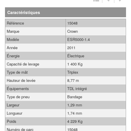
Caractéristiques
Référence
15048
Marque
Crown
Modèle
ESR5000-1.4
Année
2011
Énergie
Électrique
Capacité de levage
1 400 Kg
Type de mât
Triplex
Hauteur de levée
8,77 m
Équipements
TDL intégré
Type de pneu
Bandage
Largeur
1,29 mm
Longueur
1,74 mm
Poids
4 229 Kg
Numéro de parc
15048