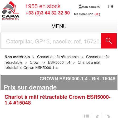
1955
en stock
FR
Mon compte
+33 (0)3 44 32 32 50
Ma Sélection
0
MENU
R
Nos matériels
Chariot à mât rétractable
Chariot à mât
rétractable
Crown
ESR5000-1.4
Chariot à mât
rétractable Crown ESR5000-1.4
CROWN ESR5000-1.4
Ref.
15048
Prix sur demande
Chariot à mât rétractable
Crown
ESR5000-
1.4
#15048