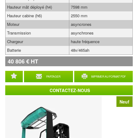
Hauteur mât déployé (h4)
7598 mm
Hauteur cabine (h6)
2550 mm
Moteur
asyncrones
Transmission
asynchrones
Chargeur
haute fréquence
Batterie
48v/465ah
40 806
€
HT
PARTAGER
IMPRIMER AU FORMAT PDF
CONTACTEZ-NOUS
Neuf