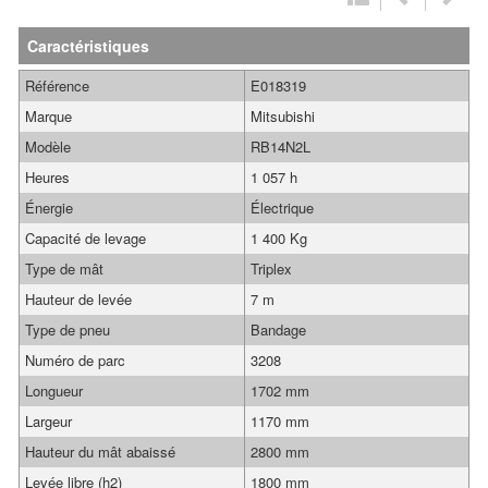
Caractéristiques
Référence
E018319
Marque
Mitsubishi
Modèle
RB14N2L
Heures
1 057 h
Énergie
Électrique
Capacité de levage
1 400 Kg
Type de mât
Triplex
Hauteur de levée
7 m
Type de pneu
Bandage
Numéro de parc
3208
Longueur
1702 mm
Largeur
1170 mm
Hauteur du mât abaissé
2800 mm
Levée libre (h2)
1800 mm