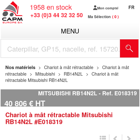
1958
en stock
FR
Mon compte
+33 (0)3 44 32 32 50
Ma Sélection
0
MENU
R
Nos matériels
Chariot à mât rétractable
Chariot à mât
rétractable
Mitsubishi
RB14N2L
Chariot à mât
rétractable Mitsubishi RB14N2L
MITSUBISHI RB14N2L
Ref.
E018319
40 806
€
HT
Chariot à mât rétractable
Mitsubishi
RB14N2L
#E018319