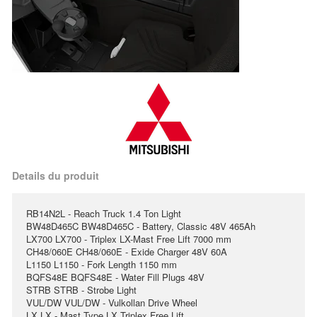
Details du produit
RB14N2L - Reach Truck 1.4 Ton Light
BW48D465C BW48D465C - Battery, Classic 48V 465Ah
LX700 LX700 - Triplex LX-Mast Free Lift 7000 mm
CH48/060E CH48/060E - Exide Charger 48V 60A
L1150 L1150 - Fork Length 1150 mm
BQFS48E BQFS48E - Water Fill Plugs 48V
STRB STRB - Strobe Light
VUL/DW VUL/DW - Vulkollan Drive Wheel
LX LX - Mast Type LX Triplex Free Lift