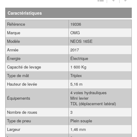
Caractéristiques
Référence
19336
Marque
OMG
Modèle
NEOS 16SE
Année
2017
Énergie
Électrique
Capacité de levage
1 600 Kg
Type de mât
Triplex
Hauteur de levée
5,16 m
4 voies hydrauliques
Équipements
Mini levier
TDL (déplacement latéral)
Nombre de roues
3
Type de pneu
Plein souple
Largeur
1,46 mm