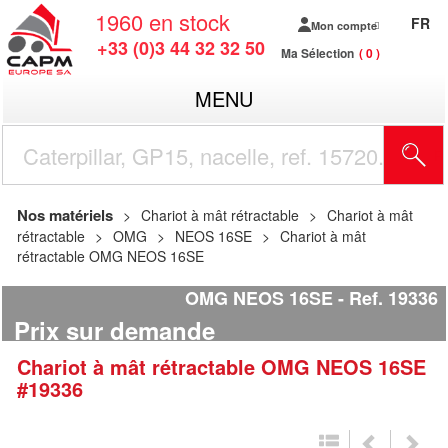
1960
en stock
FR
Mon compte
+33 (0)3 44 32 32 50
Ma Sélection
0
MENU
R
Nos matériels
Chariot à mât rétractable
Chariot à mât
rétractable
OMG
NEOS 16SE
Chariot à mât
rétractable OMG NEOS 16SE
OMG NEOS 16SE
Ref.
19336
Prix sur demande
Chariot à mât rétractable
OMG
NEOS 16SE
#19336