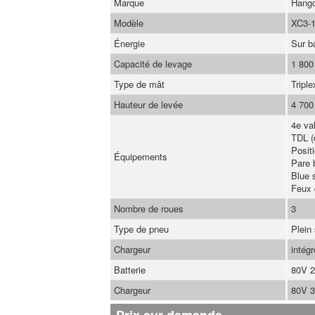
Marque
Hang
Modèle
XC3-
Énergie
Sur ba
Capacité de levage
1 800
Type de mât
Triple
Hauteur de levée
4 700
4e val
TDL (
Posit
Équipements
Pare 
Blue s
Feux d
Nombre de roues
3
Type de pneu
Plein
Chargeur
intégr
Batterie
80V 
Chargeur
80V 