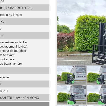
cha
18i (CPDS18-XCY2G-SI)
tterie au lithium
 Kg
x
 m
ve arrivée au tablier
déplacement latéral)
ionneur de fourches
brise avant
pot arrière
e travail arrière
 souple
é
230AH
35AH TRI / 80V 15AH MONO