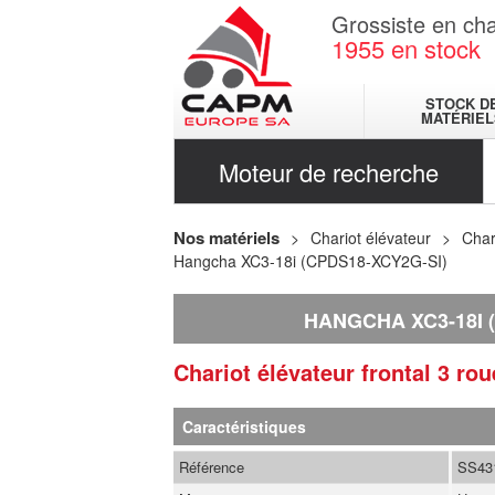
Grossiste en cha
1955
en stock
STOCK D
MATÉRIEL
Moteur de recherche
Nos matériels
Chariot élévateur
Char
Hangcha XC3-18i (CPDS18-XCY2G-SI)
HANGCHA XC3-18I 
Chariot élévateur frontal 3 ro
Caractéristiques
Référence
SS43