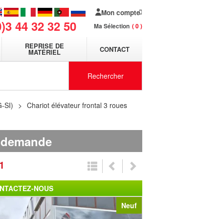
Mon compte
0)3 44 32 32 50
Ma Sélection
0
REPRISE DE
CONTACT
MATÉRIEL
Rechercher
G-SI)
Chariot élévateur frontal 3 roues
r demande
1
NTACTEZ-NOUS
Neuf