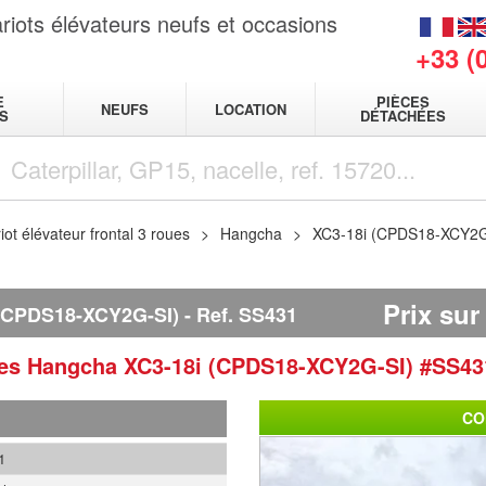
riots élévateurs neufs et occasions
+33 (
E
PIÈCES
NEUFS
LOCATION
S
DÉTACHÉES
iot élévateur frontal 3 roues
Hangcha
XC3-18i (CPDS18-XCY2
Prix su
(CPDS18-XCY2G-SI)
Ref.
SS431
ues
Hangcha
XC3-18i (CPDS18-XCY2G-SI)
#SS43
CO
1