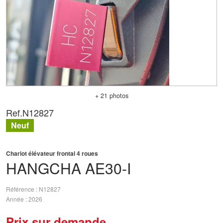
+ 21 photos
Ref.
N12827
Neuf
Chariot élévateur frontal 4 roues
HANGCHA
AE30-I
Référence
N12827
Année
2026
Prix sur demande