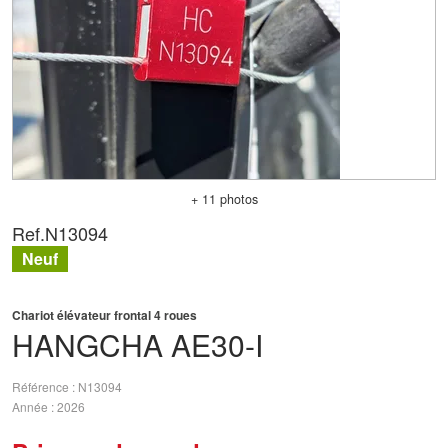
+ 11 photos
Ref.
N13094
Neuf
Chariot élévateur frontal 4 roues
HANGCHA
AE30-I
Référence
N13094
Année
2026