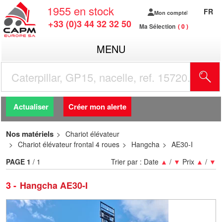
1955
en stock
FR
Mon compte
+33 (0)3 44 32 32 50
Ma Sélection
0
MENU
R
Actualiser
Créer mon alerte
Nos matériels
Chariot élévateur
Chariot élévateur frontal 4 roues
Hangcha
AE30-I
PAGE
1
/ 1
Trier par :
Date
▲
/
▼
Prix
▲
/
▼
3
Hangcha AE30-I