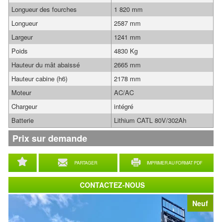
Longueur des fourches
1 820 mm
Longueur
2587 mm
Largeur
1241 mm
Poids
4830 Kg
Hauteur du mât abaissé
2665 mm
Hauteur cabine (h6)
2178 mm
Moteur
AC/AC
Chargeur
intégré
Batterie
Lithium CATL 80V/302Ah
Prix sur demande
PARTAGER
IMPRIMER AU FORMAT PDF
CONTACTEZ-NOUS
Neuf