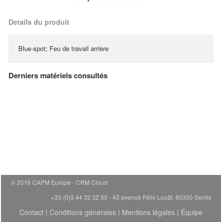
Details du produit
Blue-spot; Feu de travail arrière
Derniers matériels consultés
© 2016 CAPM Europe
CRM Cloud
+33 (0)3 44 32 32 50 - 43 avenue Félix Louât, 60300 Senlis
Contact
|
Conditions générales
|
Mentions légales
|
Équipe