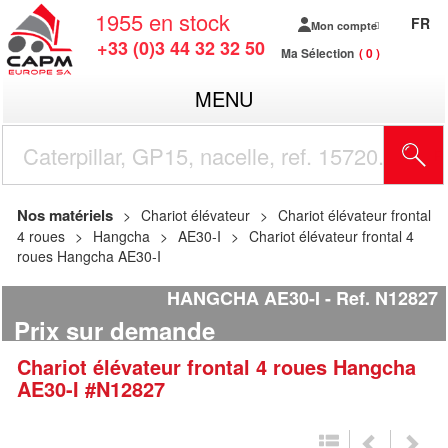
1955
en stock
FR
Mon compte
+33 (0)3 44 32 32 50
Ma Sélection
0
MENU
R
Nos matériels
Chariot élévateur
Chariot élévateur frontal
4 roues
Hangcha
AE30-I
Chariot élévateur frontal 4
roues Hangcha AE30-I
HANGCHA AE30-I
Ref.
N12827
Prix sur demande
Chariot élévateur frontal 4 roues
Hangcha
AE30-I
#N12827