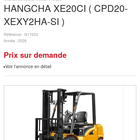
HANGCHA
XE20CI ( CPD20-
XEXY2HA-SI )
Référence
N17023
Année
2026
Prix sur demande
Voir l'annonce en détail