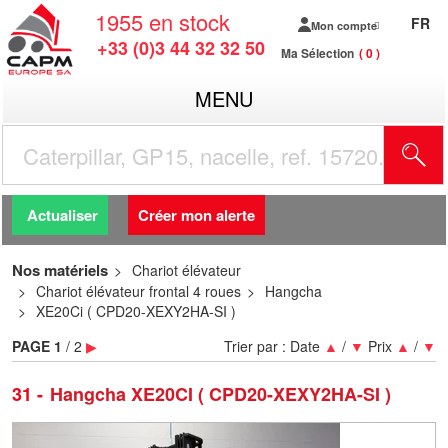
1955
en stock
FR
Mon compte
+33 (0)3 44 32 32 50
Ma Sélection
0
MENU
R
Actualiser
Créer mon alerte
Nos matériels
Chariot élévateur
Chariot élévateur frontal 4 roues
Hangcha
XE20Ci ( CPD20-XEXY2HA-SI )
PAGE
1
/ 2
▶
Trier par :
Date
▲
/
▼
Prix
▲
/
▼
31
Hangcha XE20CI ( CPD20-XEXY2HA-SI )