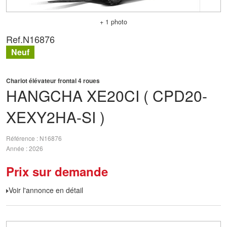
+ 1 photo
Ref.
N16876
Neuf
Chariot élévateur frontal 4 roues
HANGCHA
XE20CI ( CPD20-
XEXY2HA-SI )
Référence
N16876
Année
2026
Prix sur demande
Voir l'annonce en détail