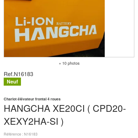
+ 10 photos
Ref.
N16183
Neuf
Chariot élévateur frontal 4 roues
HANGCHA
XE20CI ( CPD20-
XEXY2HA-SI )
Référence
N16183