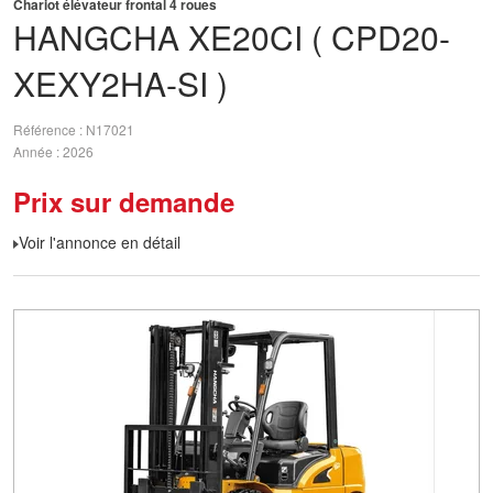
Chariot élévateur frontal 4 roues
HANGCHA
XE20CI ( CPD20-
XEXY2HA-SI )
Référence
N17021
Année
2026
Prix sur demande
Voir l'annonce en détail