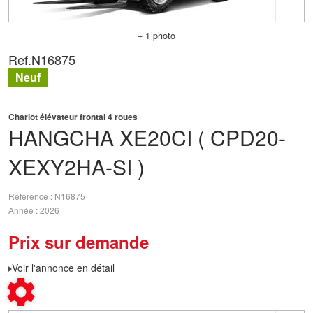
+ 1 photo
Ref.
N16875
Neuf
Chariot élévateur frontal 4 roues
HANGCHA
XE20CI ( CPD20-
XEXY2HA-SI )
Référence
N16875
Année
2026
Prix sur demande
Voir l'annonce en détail