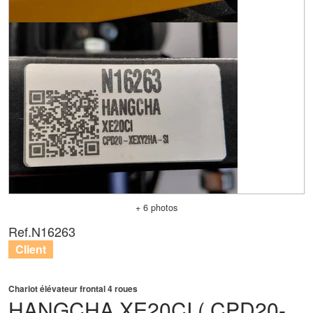
+ 6 photos
Ref.
N16263
Client
Chariot élévateur frontal 4 roues
HANGCHA
XE20CI ( CPD20-