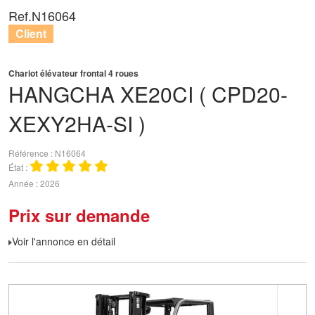
Ref.
N16064
Client
Chariot élévateur frontal 4 roues
HANGCHA
XE20CI ( CPD20-
XEXY2HA-SI )
Référence
N16064
État
Année
2026
Prix sur demande
Voir l'annonce en détail