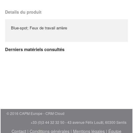
Details du produit
Blue-spot; Feux de travail arrière
Derniers matériels consultés
© 2016 CAPM Europe
CRM Cloud
+33 (0)3 44 32 32 50 - 43 avenue Félix Louât, 60300 Senlis
Contact
|
Conditions générales
|
Mentions légales
|
Équipe