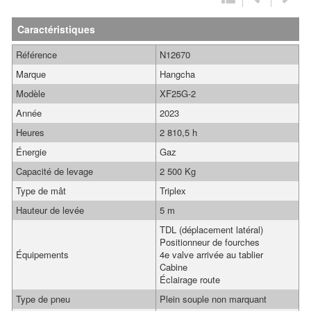
Caractéristiques
Référence
N12670
Marque
Hangcha
Modèle
XF25G-2
Année
2023
Heures
2 810,5 h
Énergie
Gaz
Capacité de levage
2 500 Kg
Type de mât
Triplex
Hauteur de levée
5 m
TDL (déplacement latéral)
Positionneur de fourches
Équipements
4e valve arrivée au tablier
Cabine
Éclairage route
Type de pneu
Plein souple non marquant