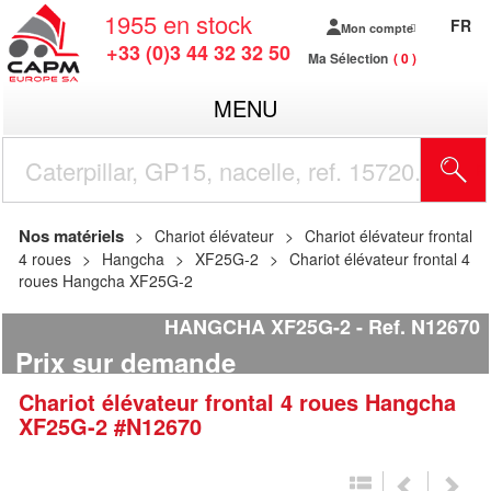
1955
en stock
FR
Mon compte
+33 (0)3 44 32 32 50
Ma Sélection
0
MENU
R
Nos matériels
Chariot élévateur
Chariot élévateur frontal
4 roues
Hangcha
XF25G-2
Chariot élévateur frontal 4
roues Hangcha XF25G-2
HANGCHA XF25G-2
Ref.
N12670
Prix sur demande
Chariot élévateur frontal 4 roues
Hangcha
XF25G-2
#N12670