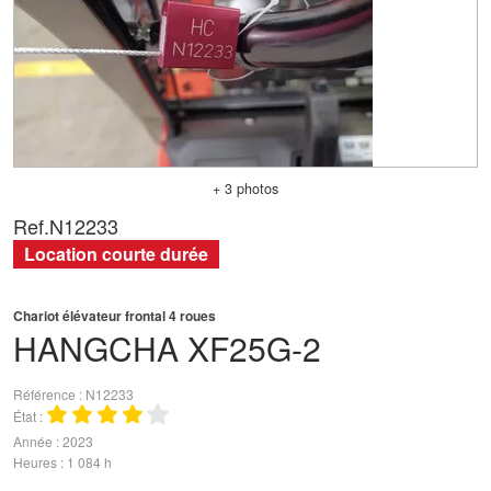
+ 3 photos
Ref.
N12233
Location courte durée
Chariot élévateur frontal 4 roues
HANGCHA
XF25G-2
Référence
N12233
État
Année
2023
Heures
1 084 h