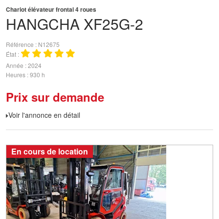
Chariot élévateur frontal 4 roues
HANGCHA
XF25G-2
Référence
N12675
État
Année
2024
Heures
930 h
Prix sur demande
Voir l'annonce en détail
En cours de location