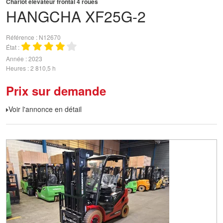
Chariot élévateur frontal 4 roues
HANGCHA
XF25G-2
Référence
N12670
État
Année
2023
Heures
2 810,5 h
Prix sur demande
Voir l'annonce en détail