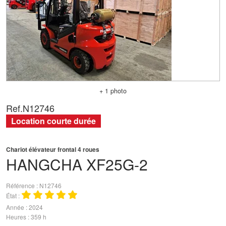
+ 1 photo
Ref.
N12746
Location courte durée
Chariot élévateur frontal 4 roues
HANGCHA
XF25G-2
Référence
N12746
État
Année
2024
Heures
359 h