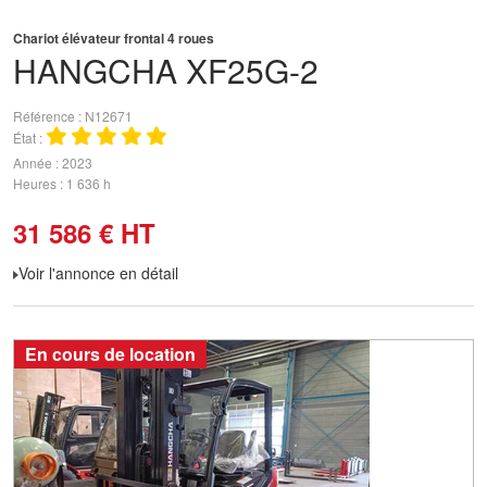
Chariot élévateur frontal 4 roues
HANGCHA
XF25G-2
Référence
N12671
État
Année
2023
Heures
1 636 h
31 586
€
HT
Voir l'annonce en détail
En cours de location