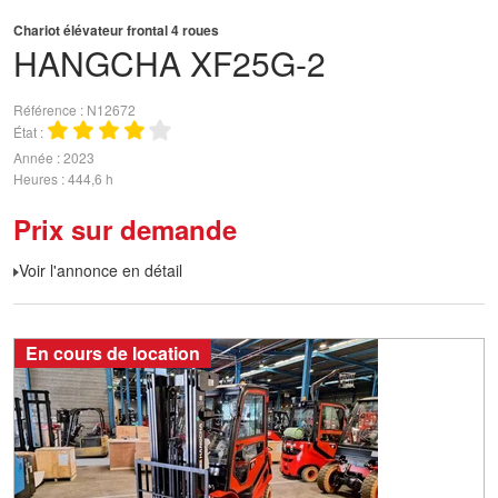
Chariot élévateur frontal 4 roues
HANGCHA
XF25G-2
Référence
N12672
État
Année
2023
Heures
444,6 h
Prix sur demande
Voir l'annonce en détail
En cours de location