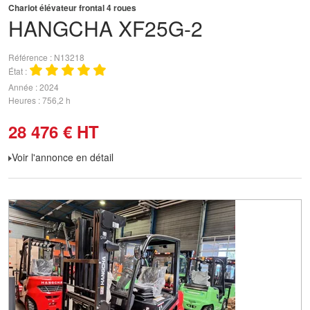
Chariot élévateur frontal 4 roues
HANGCHA
XF25G-2
Référence
N13218
État
Année
2024
Heures
756,2 h
28 476
€
HT
Voir l'annonce en détail