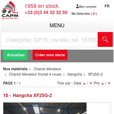
1958
en stock
FR
Mon compte
+33 (0)3 44 32 32 50
Ma Sélection
0
MENU
R
Actualiser
Créer mon alerte
Nos matériels
Chariot élévateur
Chariot élévateur frontal 4 roues
Hangcha
XF25G-2
PAGE
1
/ 1
Trier par :
Date
▲
/
▼
Prix
▲
/
▼
15
Hangcha XF25G-2