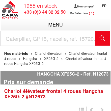
1955
en stock
FR
Mon compte
+33 (0)3 44 32 32 50
Ma Sélection
0
MENU
R
Nos matériels
Chariot élévateur
Chariot élévateur frontal
4 roues
Hangcha
XF25G-2
Chariot élévateur frontal 4
roues Hangcha XF25G-2
HANGCHA XF25G-2
Ref.
N12673
Prix sur demande
Chariot élévateur frontal 4 roues
Hangcha
XF25G-2
#N12673