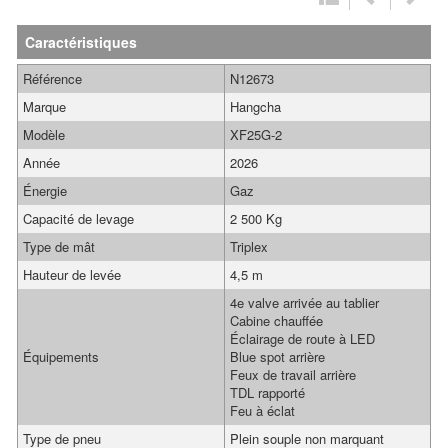
Caractéristiques
Référence
N12673
Marque
Hangcha
Modèle
XF25G-2
Année
2026
Énergie
Gaz
Capacité de levage
2 500 Kg
Type de mât
Triplex
Hauteur de levée
4,5 m
4e valve arrivée au tablier
Cabine chauffée
Éclairage de route à LED
Équipements
Blue spot arrière
Feux de travail arrière
TDL rapporté
Feu à éclat
Type de pneu
Plein souple non marquant