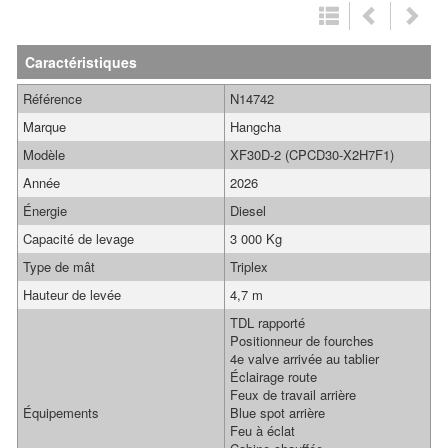
Caractéristiques
Référence
N14742
Marque
Hangcha
Modèle
XF30D-2 (CPCD30-X2H7F1)
Année
2026
Énergie
Diesel
Capacité de levage
3 000 Kg
Type de mât
Triplex
Hauteur de levée
4,7 m
TDL rapporté
Positionneur de fourches
4e valve arrivée au tablier
Éclairage route
Feux de travail arrière
Équipements
Blue spot arrière
Feu à éclat