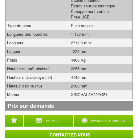
Cabine chauffée
Retroviseur panoramique
Échappement vertical
Prise USB
Type de pneu
Plein souple
Longueur des fourches
1 150 mm
Longueur
2712.5 mm
Largeur
1225 mm
Poids
4400 Kg
Hauteur du mât abaissé
2255 mm
Hauteur mât déployé (h4)
4145 mm
Hauteur cabine (h6)
2180 mm
Moteur
XINCHAI 3E22YG51
Prix sur demande
PARTAGER
IMPRIMER AU FORMAT PDF
CONTACTEZ-NOUS