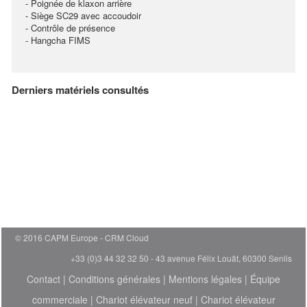
- Poignée de klaxon arrière
- Siège SC29 avec accoudoir
- Contrôle de présence
- Hangcha FIMS
Derniers matériels consultés
© 2016 CAPM Europe
CRM Cloud
+33 (0)3 44 32 32 50 - 43 avenue Félix Louât, 60300 Senlis
Contact
|
Conditions générales
|
Mentions légales
|
Équipe
commerciale
|
Chariot élévateur neuf
|
Chariot élévateur