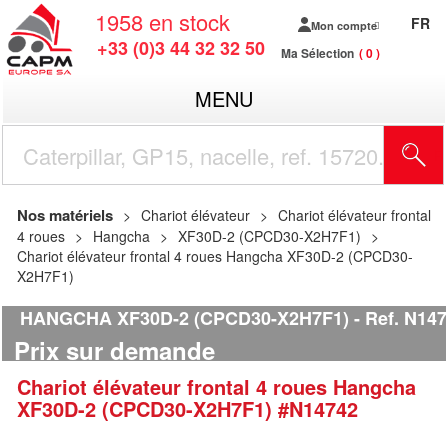
1958
en stock
FR
Mon compte
+33 (0)3 44 32 32 50
Ma Sélection
0
MENU
R
Nos matériels
Chariot élévateur
Chariot élévateur frontal
4 roues
Hangcha
XF30D-2 (CPCD30-X2H7F1)
Chariot élévateur frontal 4 roues Hangcha XF30D-2 (CPCD30-
X2H7F1)
HANGCHA XF30D-2 (CPCD30-X2H7F1)
Ref.
N147
Prix sur demande
Chariot élévateur frontal 4 roues
Hangcha
XF30D-2 (CPCD30-X2H7F1)
#N14742