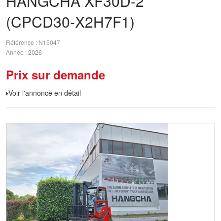
HANGCHA
XF30D-2
(CPCD30-X2H7F1)
Référence
N15047
Année
2026
Prix sur demande
Voir l'annonce en détail