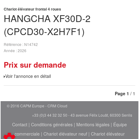
Chariot élévateur frontal 4 roues
HANGCHA
XF30D-2
(CPCD30-X2H7F1)
Référence
N14742
Année
2026
Prix sur demande
Voir l'annonce en détail
Page
1
/ 1
© 2016 CAPM Europe
CRM Cloud
+33 (0)3 44 32 32 50 - 43 avenue Félix Louât, 60300 Senlis
Contact
|
Conditions générales
|
Mentions légales
|
Équipe
commerciale
|
Chariot élévateur neuf
|
Chariot élévateur