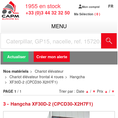
1955
en stock
FR
Mon compte
+33 (0)3 44 32 32 50
Ma Sélection
0
MENU
R
Actualiser
Créer mon alerte
Nos matériels
Chariot élévateur
Chariot élévateur frontal 4 roues
Hangcha
XF30D-2 (CPCD30-X2H7F1)
PAGE
1
/ 1
Trier par :
Date
▲
/
▼
Prix
▲
/
▼
3
Hangcha XF30D-2 (CPCD30-X2H7F1)