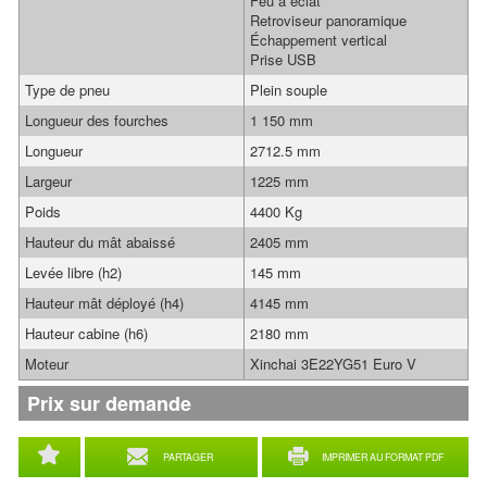
Feu à éclat
Retroviseur panoramique
Échappement vertical
Prise USB
Type de pneu
Plein souple
Longueur des fourches
1 150 mm
Longueur
2712.5 mm
Largeur
1225 mm
Poids
4400 Kg
Hauteur du mât abaissé
2405 mm
Levée libre (h2)
145 mm
Hauteur mât déployé (h4)
4145 mm
Hauteur cabine (h6)
2180 mm
Moteur
Xinchai 3E22YG51 Euro V
Prix sur demande
PARTAGER
IMPRIMER AU FORMAT PDF