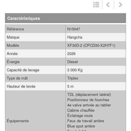
Caractéristiques
Référence
N15047
Marque
Hangcha
Modèle
XF30D-2 (CPCD30-X2H7F1)
Année
2026
Énergie
Diesel
Capacité de levage
3 000 Kg
Type de mât
Triplex
Hauteur de levée
5 m
TDL (déplacement latéral)
Positionneur de fourches
4e valve arrivée au tablier
Cabine chauffée
Éclairage route
Équipements
Feux de travail arrière
Blue spot arrière