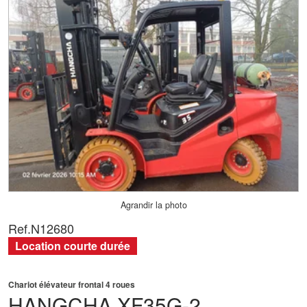
Agrandir la photo
Ref.
N12680
Location courte durée
Chariot élévateur frontal 4 roues
HANGCHA
XF35G-2