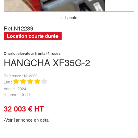
+ 1 photo
Ref.
N12239
Location courte durée
Chariot élévateur frontal 4 roues
HANGCHA
XF35G-2
Référence
N12239
État
Année
2024
Heures
1 011 h
32 003
€
HT
Voir l'annonce en détail