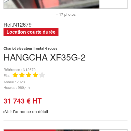
+ 17 photos
Ref.
N12679
Location courte durée
Chariot élévateur frontal 4 roues
HANGCHA
XF35G-2
Référence
N12679
État
Année
2023
Heures
960,4 h
31 743
€
HT
Voir l'annonce en détail