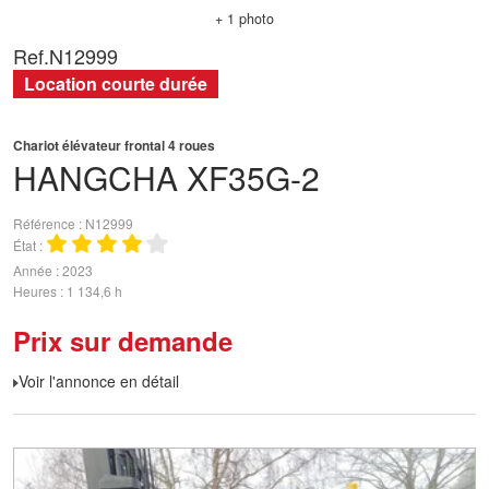
+ 1 photo
Ref.
N12999
Location courte durée
Chariot élévateur frontal 4 roues
HANGCHA
XF35G-2
Référence
N12999
État
Année
2023
Heures
1 134,6 h
Prix sur demande
Voir l'annonce en détail