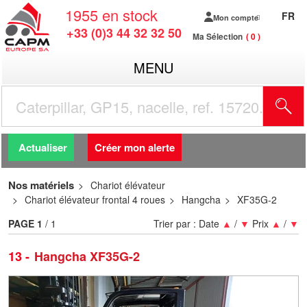
1955
en stock
FR
Mon compte
+33 (0)3 44 32 32 50
Ma Sélection
0
MENU
R
Actualiser
Créer mon alerte
Nos matériels
Chariot élévateur
Chariot élévateur frontal 4 roues
Hangcha
XF35G-2
PAGE
1
/ 1
Trier par :
Date
▲
/
▼
Prix
▲
/
▼
13
Hangcha XF35G-2