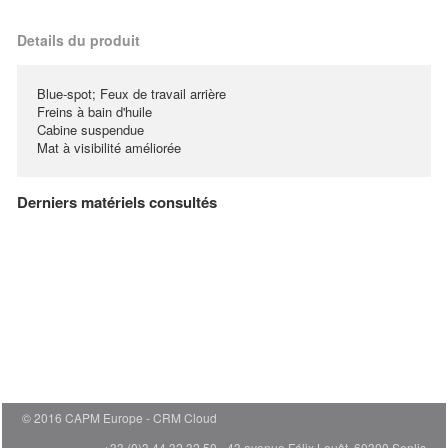
Details du produit
Blue-spot; Feux de travail arrière
Freins à bain d'huile
Cabine suspendue
Mat à visibilité améliorée
Derniers matériels consultés
© 2016 CAPM Europe
CRM Cloud
+33 (0)3 44 32 32 50 - 43 avenue Félix Louât, 60300 Senlis