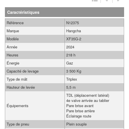
Caractéristiques
Référence
N12375
Marque
Hangcha
Modèle
XF35G-2
Année
2024
Heures
218 h
Énergie
Gaz
Capacité de levage
3 500 Kg
Type de mât
Triplex
Hauteur de levée
5,5 m
TDL (déplacement latéral)
4e valve arrivée au tablier
Équipements
Pare brise avant
Pare brise arrière
Éclairage route
Type de pneu
Plein souple