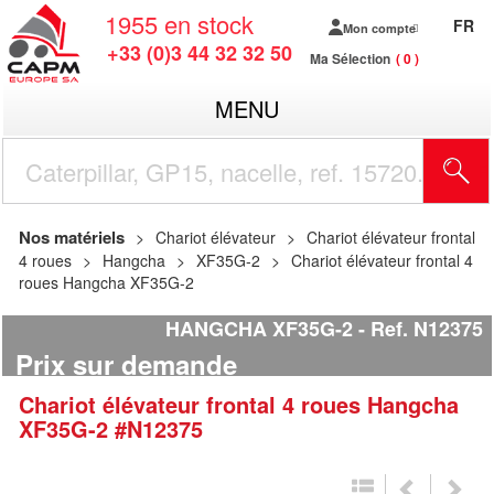
1955
en stock
FR
Mon compte
+33 (0)3 44 32 32 50
Ma Sélection
0
MENU
R
Nos matériels
Chariot élévateur
Chariot élévateur frontal
4 roues
Hangcha
XF35G-2
Chariot élévateur frontal 4
roues Hangcha XF35G-2
HANGCHA XF35G-2
Ref.
N12375
Prix sur demande
Chariot élévateur frontal 4 roues
Hangcha
XF35G-2
#N12375