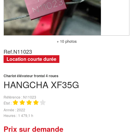
+ 10 photos
Ref.
N11023
Location courte durée
Chariot élévateur frontal 4 roues
HANGCHA
XF35G
Référence
N11023
État
Année
2022
Heures
1 479,1 h
Prix sur demande