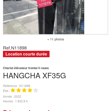
+ 11 photos
Ref.
N11898
Location courte durée
Chariot élévateur frontal 4 roues
HANGCHA
XF35G
Référence
N11898
État
Année
2022
Heures
1 822,9 h