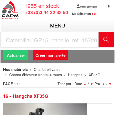
1955
en stock
FR
Mon compte
+33 (0)3 44 32 32 50
Ma Sélection
0
MENU
R
Actualiser
Créer mon alerte
Nos matériels
Chariot élévateur
Chariot élévateur frontal 4 roues
Hangcha
XF35G
PAGE
1
/ 1
Trier par :
Date
▲
/
▼
Prix
▲
/
▼
16
Hangcha XF35G