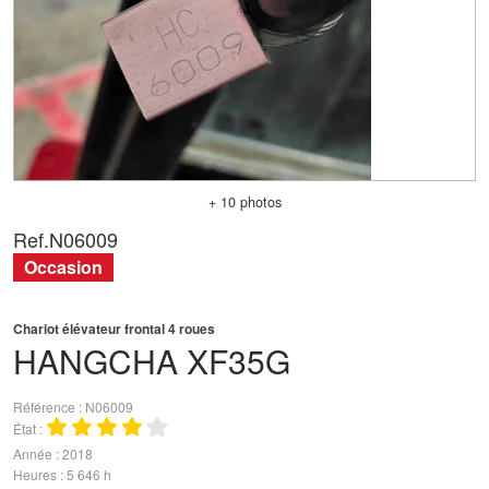
+ 10 photos
Ref.
N06009
Occasion
Chariot élévateur frontal 4 roues
HANGCHA
XF35G
Référence
N06009
État
Année
2018
Heures
5 646 h