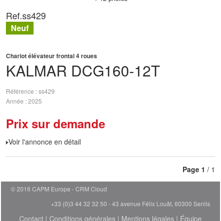
Ref.
ss429
Neuf
Chariot élévateur frontal 4 roues
KALMAR
DCG160-12T
Référence
ss429
Année
2025
Prix sur demande
Voir l'annonce en détail
Page
1
/ 1
© 2016 CAPM Europe
CRM Cloud
+33 (0)3 44 32 32 50 - 43 avenue Félix Louât, 60300 Senlis
Contact
|
Conditions générales
|
Mentions légales
|
Équipe