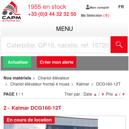
1955
en stock
FR
Mon compte
+33 (0)3 44 32 32 50
Ma Sélection
0
MENU
R
Actualiser
Créer mon alerte
Nos matériels
Chariot élévateur
Chariot élévateur frontal 4 roues
Kalmar
DCG160-12T
PAGE
1
/ 1
Trier par :
Date
▲
/
▼
Prix
▲
/
▼
2
Kalmar DCG160-12T
En cours de location