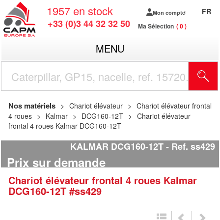
1957
en stock
FR
Mon compte
+33 (0)3 44 32 32 50
Ma Sélection
0
MENU
R
Nos matériels
Chariot élévateur
Chariot élévateur frontal
4 roues
Kalmar
DCG160-12T
Chariot élévateur
frontal 4 roues Kalmar DCG160-12T
KALMAR DCG160-12T
Ref.
ss429
Prix sur demande
Chariot élévateur frontal 4 roues
Kalmar
DCG160-12T
#ss429