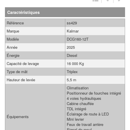
Caractéristiques
Référence
ss429
Marque
Kalmar
Modèle
DCG160-12T
Année
2025
Énergie
Diesel
Capacité de levage
16 000 Kg
Type de mât
Triplex
Hauteur de levée
5,5 m
Climatisation
Positionneur de fourches intégré
4 voies hydrauliques
Cabine chauffée
TDL intégré
Éclairage de route à LED
Équipements
Mini levier
Feux de travail arrière
Signal de recul