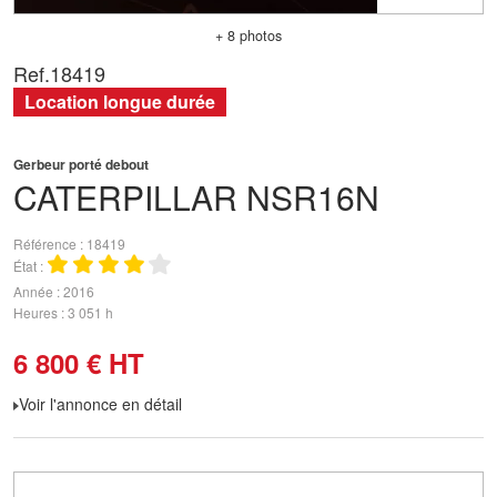
+ 8 photos
Ref.
18419
Location longue durée
Gerbeur porté debout
CATERPILLAR
NSR16N
Référence
18419
État
Année
2016
Heures
3 051 h
6 800
€
HT
Voir l'annonce en détail