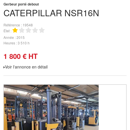
Gerbeur porté debout
CATERPILLAR
NSR16N
Référence
19548
État
Année
2015
Heures
3 510 h
1 800
€
HT
Voir l'annonce en détail