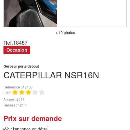
+ 10 photos
Ref.
18487
Occasion
Gerbeur porté debout
CATERPILLAR
NSR16N
Référence
18487
État
Année
2011
Heures
421 h
Prix sur demande
Voir l'annonce en détail