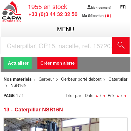
1955
en stock
FR
Mon compte
+33 (0)3 44 32 32 50
Ma Sélection
0
MENU
R
Actualiser
Créer mon alerte
Nos matériels
Gerbeur
Gerbeur porté debout
Caterpillar
NSR16N
PAGE
1
/ 1
Trier par :
Date
▲
/
▼
Prix
▲
/
▼
13
Caterpillar NSR16N