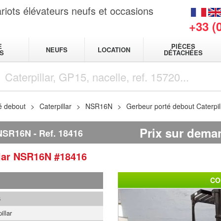
riots élévateurs neufs et occasions
+33 (
E
PIÈCES
NEUFS
LOCATION
S
DÉTACHÉES
é debout
Caterpillar
NSR16N
Gerbeur porté debout Caterpi
Prix sur dema
NSR16N
Ref.
18416
lar
NSR16N
#18416
CO
6
illar