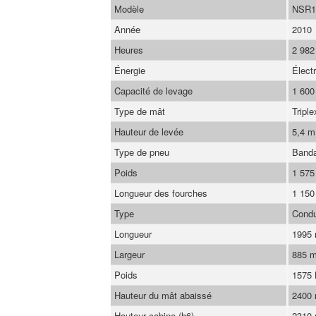
Modèle
NSR1
Année
2010
Heures
2 982
Énergie
Élect
Capacité de levage
1 600
Type de mât
Triple
Hauteur de levée
5,4 m
Type de pneu
Band
Poids
1 575
Longueur des fourches
1 15
Type
Condu
Longueur
1995
Largeur
885 
Poids
1575
Hauteur du mât abaissé
2400
Hauteur cabine (h6)
2310