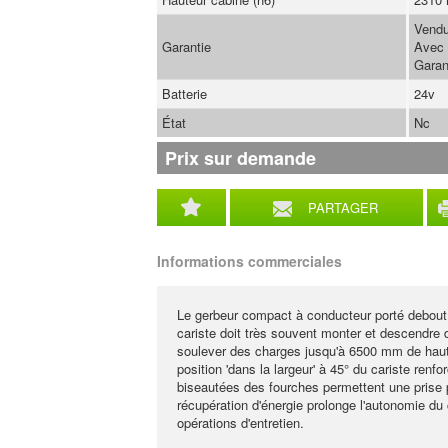
Vendu
Garantie
Avec 
Garan
Batterie
24v
État
Nc
Prix sur demande
PARTAGER
Informations commerciales
Le gerbeur compact à conducteur porté debout 
cariste doit très souvent monter et descendre d
soulever des charges jusqu'à 6500 mm de hauteu
position 'dans la largeur' à 45° du cariste renfo
biseautées des fourches permettent une prise 
récupération d'énergie prolonge l'autonomie du 
opérations d'entretien.