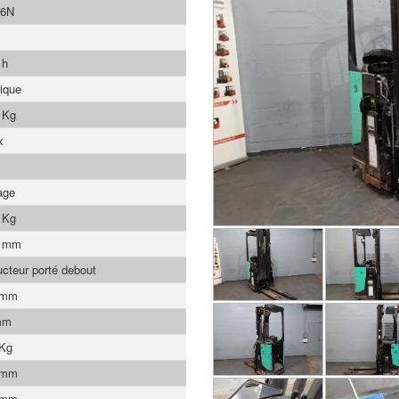
6N
 h
rique
 Kg
x
age
 Kg
0 mm
cteur porté debout
 mm
mm
 Kg
 mm
 mm