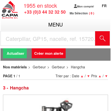
1955
en stock
FR
Mon compte
+33 (0)3 44 32 32 50
Ma Sélection
0
MENU
R
Actualiser
Créer mon alerte
Nos matériels
Gerbeur
Gerbeur
Hangcha
PAGE
1
/ 1
Trier par :
Date
▲
/
▼
Prix
▲
/
▼
3
Hangcha