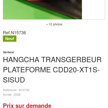
+ 12 photos
Ref.
N15736
Neuf
Gerbeur
HANGCHA
TRANSGERBEUR
PLATEFORME CDD20-XT1S-
SISUD
Référence
N15736
Année
2026
Prix sur demande