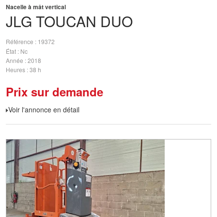
Nacelle à mât vertical
JLG
TOUCAN DUO
Référence
19372
État
Nc
Année
2018
Heures
38 h
Prix sur demande
Voir l'annonce en détail