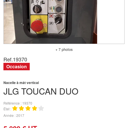
+ 7 photos
Ref.
19370
Occasion
Nacelle à mât vertical
JLG
TOUCAN DUO
Référence
19370
État
Année
2017