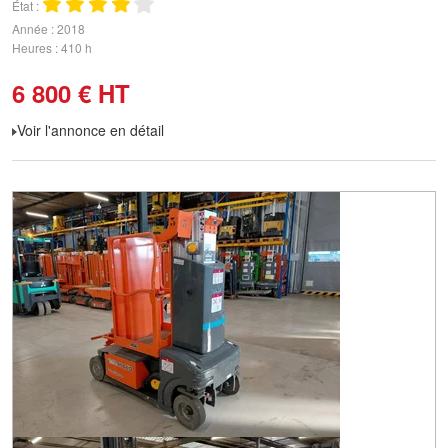
État
Année
2018
Heures
410 h
6 800
€
HT
Voir l'annonce en détail