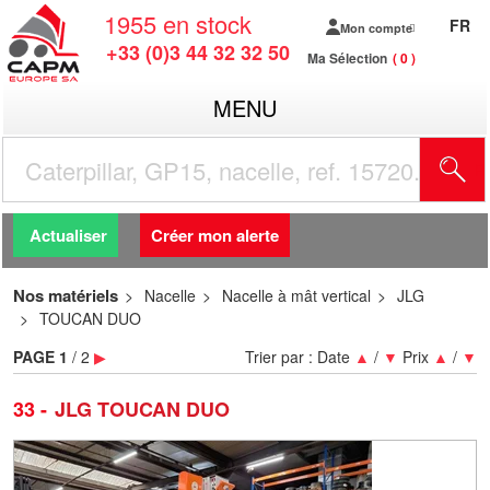
1955
en stock
FR
Mon compte
+33 (0)3 44 32 32 50
Ma Sélection
0
MENU
R
Actualiser
Créer mon alerte
Nos matériels
Nacelle
Nacelle à mât vertical
JLG
TOUCAN DUO
PAGE
1
/ 2
▶
Trier par :
Date
▲
/
▼
Prix
▲
/
▼
33
JLG TOUCAN DUO