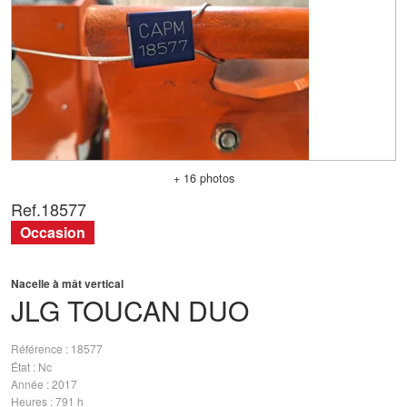
+ 16 photos
Ref.
18577
Occasion
Nacelle à mât vertical
JLG
TOUCAN DUO
Référence
18577
État
Nc
Année
2017
Heures
791 h