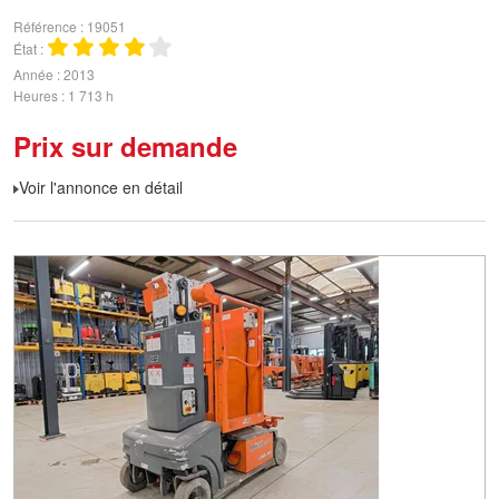
Référence
19051
État
Année
2013
Heures
1 713 h
Prix sur demande
Voir l'annonce en détail