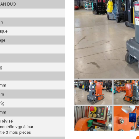
AN DUO
 h
rique
age
Kg
 mm
mm
 Kg
 mm
 révisé
contrôle vgp à jour
tie 3 mois pièces