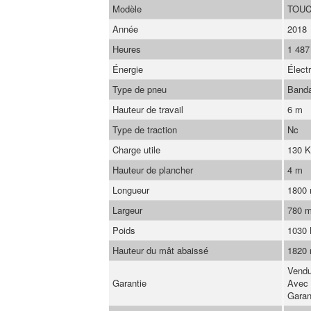
Modèle
TOUC
Année
2018
Heures
1 487
Énergie
Élect
Type de pneu
Band
Hauteur de travail
6 m
Type de traction
Nc
Charge utile
130 
Hauteur de plancher
4 m
Longueur
1800
Largeur
780 
Poids
1030
Hauteur du mât abaissé
1820
Vendu
Garantie
Avec 
Garan