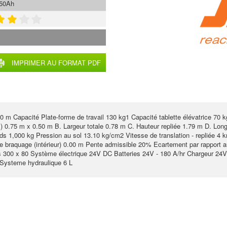
250Ah
IMPRIMER AU FORMAT PDF
0 m Capacité Plate-forme de travail 130 kg1 Capacité tablette élévatrice 70 k
 l) 0.75 m x 0.50 m B. Largeur totale 0.78 m C. Hauteur repliée 1.79 m D. Lo
 1,000 kg Pression au sol 13.10 kg/cm2 Vitesse de translation - repliée 4 km
e braquage (intérieur) 0.00 m Pente admissible 20% Ecartement par rapport a
 300 x 80 Système électrique 24V DC Batteries 24V - 180 A/hr Chargeur 24
 Systeme hydraulique 6 L