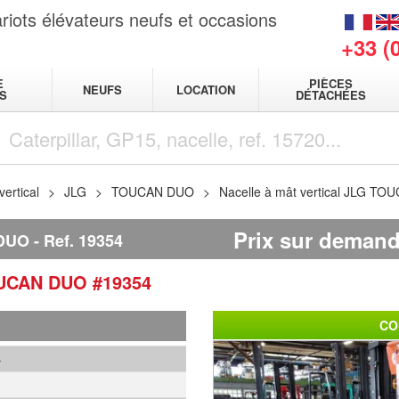
riots élévateurs neufs et occasions
+33 (
E
PIÈCES
NEUFS
LOCATION
S
DÉTACHÉES
vertical
JLG
TOUCAN DUO
Nacelle à mât vertical JLG T
Prix sur deman
DUO
Ref.
19354
UCAN DUO
#19354
CO
4