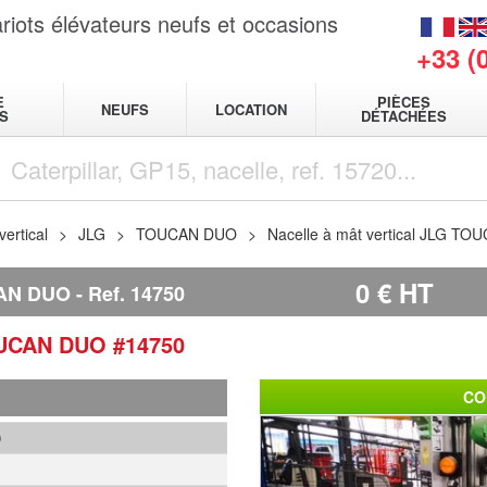
riots élévateurs neufs et occasions
+33 (
E
PIÈCES
NEUFS
LOCATION
S
DÉTACHÉES
vertical
JLG
TOUCAN DUO
Nacelle à mât vertical JLG T
0
€
HT
AN DUO
Ref.
14750
UCAN DUO
#14750
CO
0