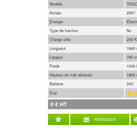
Modèle
TOUC
Année
2007
Énergie
Élect
Type de traction
Nc
Charge utile
200 
Longueur
1640
Largeur
760 
Poids
1030
Hauteur du mât abaissé
1800
Batterie
24V
État
0
€
HT
PARTAGER