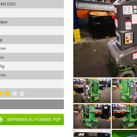
AN DUO
rique
Kg
 mm
mm
 Kg
 mm
IMPRIMER AU FORMAT PDF