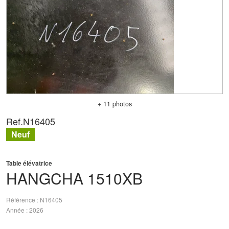
+ 11 photos
Ref.
N16405
Neuf
Table élévatrice
HANGCHA
1510XB
Référence
N16405
Année
2026