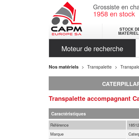
Grossiste en cha
1958
en stock
STOCK D
MATÉRIEL
Moteur de recherche
Nos matériels
Transpalette
Transpal
CATERPILLA
Transpalette accompagnant
Ca
Caractéristiques
Référence
1851
Marque
Caterp