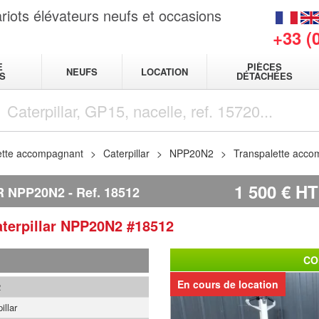
riots élévateurs neufs et occasions
+33 (
E
PIÈCES
NEUFS
LOCATION
S
DÉTACHÉES
ette accompagnant
Caterpillar
NPP20N2
Transpalette acco
1 500
€
HT
R NPP20N2
Ref.
18512
terpillar
NPP20N2
#18512
CO
En cours de location
2
illar