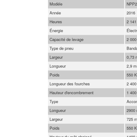
Modèle
NPP2
Année
2016
Heures
2 141
Énergie
Élect
Capacité de levage
2 000
Type de pneu
Band
Largeur
0,73
Longueur
2,9 
Poids
550 
Longueur des fourches
2 40
Hauteur d'encombrement
1 40
Type
Acco
Longueur
2900
Largeur
725 
Poids
550 
Hauteur du mât abaissé
1400