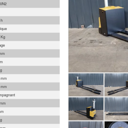
0N2
 h
rique
 Kg
age
 mm
mm
Kg
0 mm
0 mm
mpagnant
 mm
mm
Kg
 mm