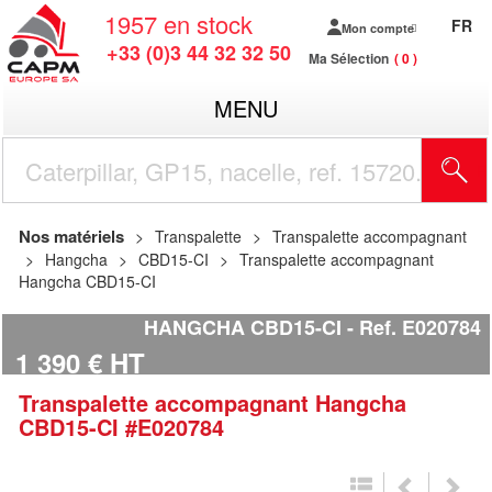
1957
en stock
FR
Mon compte
+33 (0)3 44 32 32 50
Ma Sélection
0
MENU
R
Nos matériels
Transpalette
Transpalette accompagnant
Hangcha
CBD15-CI
Transpalette accompagnant
Hangcha CBD15-CI
HANGCHA CBD15-CI
Ref.
E020784
1 390
€
HT
Transpalette accompagnant
Hangcha
CBD15-CI
#E020784