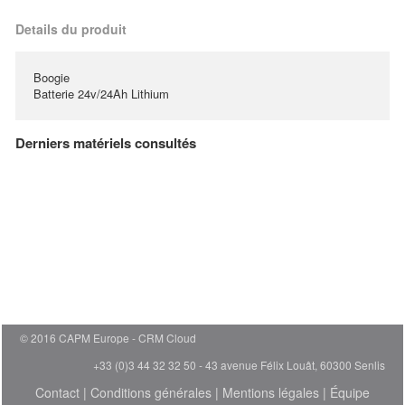
Details du produit
Boogie
Batterie 24v/24Ah Lithium
Derniers matériels consultés
© 2016 CAPM Europe
CRM Cloud
+33 (0)3 44 32 32 50 - 43 avenue Félix Louât, 60300 Senlis
Contact
|
Conditions générales
|
Mentions légales
|
Équipe